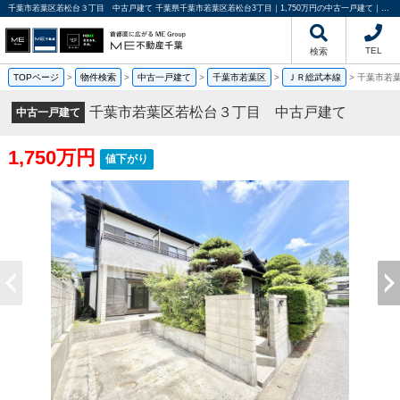
千葉市若葉区若松台３丁目 中古戸建て 千葉県千葉市若葉区若松台3丁目｜1,750万円の中古一戸建て｜中古住宅や中古物件情報｜ME不動産千葉
TEL
検索
TOPページ
>
物件検索
>
中古一戸建て
>
千葉市若葉区
>
ＪＲ総武本線
>
千葉市若
千葉市若葉区若松台３丁目 中古戸建て
中古一戸建て
1,750万円
値下がり