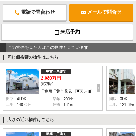
電話で問合わせ
メールで問合せ
来店予約
この物件を見た人はこの物件も見ています
同じ価格帯の物件はこちら
中古一戸建て
2,080万円
実籾駅 -
千葉県千葉市花見川区天戸町
4LDK
3DK
間取
築年
2004年
間取
土地
140.63㎡
建物
131㎡
土地
121.69㎡
広さの近い物件はこちら
新築一戸建て