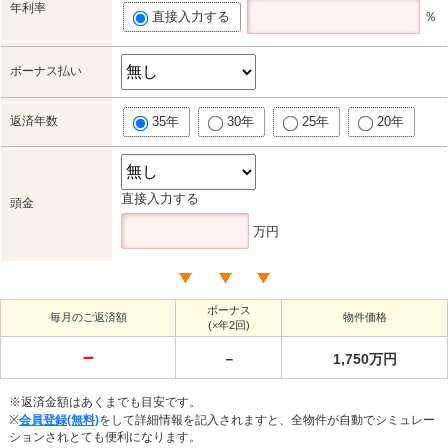
年利率
直接入力する
％
ボーナス払い
返済年数
35年
30年
25年
20年
直接入力する
頭金
万円
ボーナス
毎月のご返済額
物件価格
(×年2回)
－
－
1,750万円
※返済金額はあくまでも目安です。
※
会員登録(無料)
をして詳細情報を記入されますと、全物件が自動でシミュレー
ションされとても便利になります。