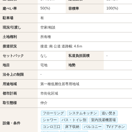
50(%)
100(%)
建ぺい率
容積率
駐車場
有
現況/引渡し
空家/相談
土地権利
所有権
接道状況
接道: 南 公道 道路幅: 4.6ｍ
セットバック
なし
私道負担面積
-
地目
宅地
地勢
-
法令上の制限
用途地域
第一種低層住居専用地域
都市計画
市街化区域
取引態様
仲介
フローリング
システムキッチン
追い焚き
シャワー
バス・トイレ別
室内洗濯機置場
設備・条件
コンロ三口
床下収納
バルコニー
TVドアホン