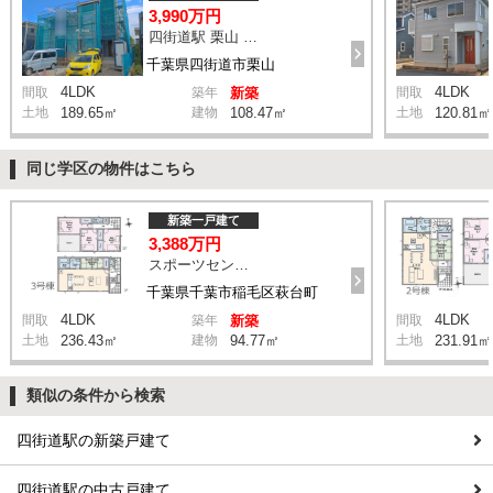
3,990万円
四街道駅 栗山 バス10分 停歩6分
千葉県四街道市栗山
4LDK
4LDK
間取
築年
新築
間取
土地
189.65㎡
建物
108.47㎡
土地
120.81㎡
同じ学区の物件はこちら
新築一戸建て
3,388万円
スポーツセンター駅 徒歩11分
千葉県千葉市稲毛区萩台町
4LDK
4LDK
間取
築年
新築
間取
土地
236.43㎡
建物
94.77㎡
土地
231.91㎡
類似の条件から検索
四街道駅の新築戸建て
四街道駅の中古戸建て