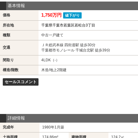
基本情報
1,750万円
価格
値下がり
所在地
千葉県千葉市若葉区若松台3丁目
種類
中古一戸建て
ＪＲ総武本線 四街道駅 徒歩30分
交通
千葉都市モノレール 千城台北駅 徒歩39分
間取り
4LDK（-）
構造/階数
木造/地上2階建
セールスコメント
詳細情報
完成年
1980年1月築
土地面積
174.86m²
建物面積
124.2㎡