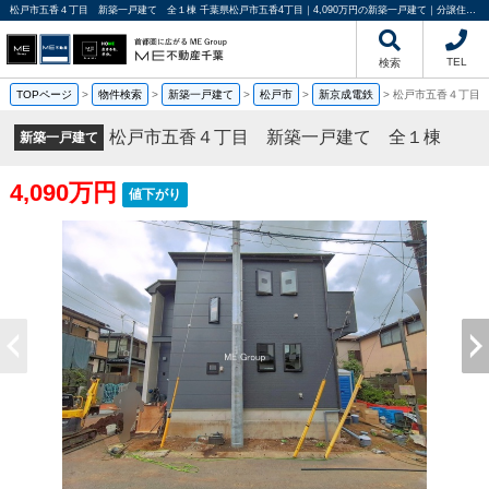
松戸市五香４丁目 新築一戸建て 全１棟 千葉県松戸市五香4丁目｜4,090万円の新築一戸建て｜分譲住宅や新築物件｜ME不動産千葉
TEL
検索
TOPページ
>
物件検索
>
新築一戸建て
>
松戸市
>
新京成電鉄
>
松戸市五香４丁目
松戸市五香４丁目 新築一戸建て 全１棟
新築一戸建て
4,090万円
値下がり