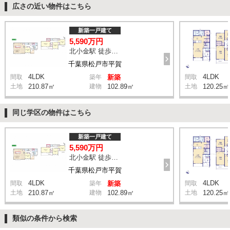
広さの近い物件はこちら
新築一戸建て
5,590万円
北小金駅 徒歩9分
千葉県松戸市平賀
4LDK
4LDK
間取
築年
新築
間取
土地
210.87㎡
建物
102.89㎡
土地
120.25㎡
同じ学区の物件はこちら
新築一戸建て
5,590万円
北小金駅 徒歩9分
千葉県松戸市平賀
4LDK
4LDK
間取
築年
新築
間取
土地
210.87㎡
建物
102.89㎡
土地
120.25㎡
類似の条件から検索