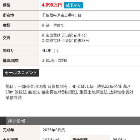
4,090万円
価格
値下がり
所在地
千葉県松戸市五香4丁目
種類
新築一戸建て
新京成電鉄 元山駅 徒歩7分
交通
新京成電鉄 五香駅 徒歩23分
間取り
4LDK（-）
構造/階数
木造/地上2階建
セールスコメント
地目：一部公衆用道路 日影規制有：4h-2.5h/1.5m 法第22条区域 高さ
10m 景観法 航空法 都市再生特別措置法 重要土地調査法 放射性物質対
策措置法
詳細情報
完成年
2026年8月築