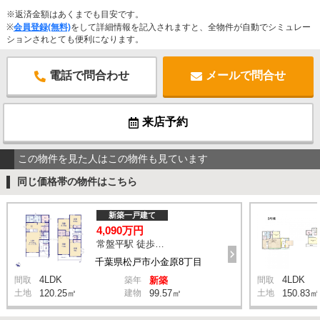
※返済金額はあくまでも目安です。
※
会員登録(無料)
をして詳細情報を記入されますと、全物件が自動でシミュレー
ションされとても便利になります。
電話で問合わせ
メールで問合せ
来店予約
この物件を見た人はこの物件も見ています
同じ価格帯の物件はこちら
新築一戸建て
4,090万円
常盤平駅 徒歩20分
千葉県松戸市小金原8丁目
4LDK
4LDK
間取
築年
新築
間取
土地
120.25㎡
建物
99.57㎡
土地
150.83㎡