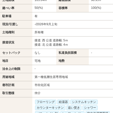
土地面積
103.64m²
建物面積
98.95㎡
50(%)
100(%)
建ぺい率
容積率
駐車場
有
現況/引渡し
-/2026年9月上旬
土地権利
所有権
接道: 西 公道 道路幅: 5ｍ
接道状況
接道: 北 公道 道路幅: 4ｍ
セットバック
なし
私道負担面積
-
地目
宅地
地勢
-
法令上の制限
用途地域
第一種低層住居専用地域
都市計画
市街化区域
取引態様
仲介
フローリング
給湯器
システムキッチン
カウンターキッチン
追い焚き
シャワー