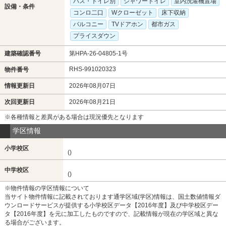
バス・トイレ別
シャワートイレ
室内洗濯機置場
設備・条件
コンロ二口
Wクローゼット
床下収納
バルコニー
TVドアホン
都市ガス
プライスダウン
建築確認番号
第HPA-26-04805-1号
RHS-991020323
物件番号
情報更新日
2026年08月07日
次回更新日
2026年08月21日
※各種情報と差異がある場合は現況優先となります
学区情報
小学校区
()
中学校区
()
※物件情報の学区情報について
当サイト物件情報に記載されております通学区域(学区)情報は、国土数値情報ダ
ウンロードサービスが提供する小学校区データ【2016年度】及び中学校区デー
タ【2016年度】を元に加工したものですので、記載情報が現在の学区域と異な
る場合がございます。