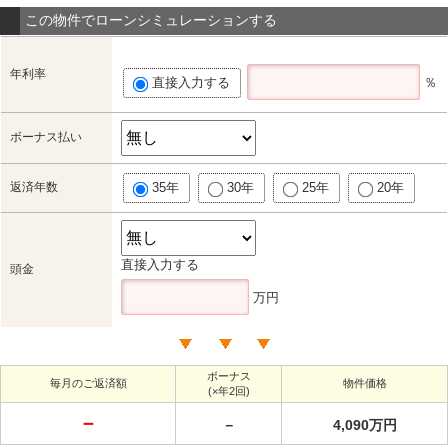
この物件でローンシミュレーションする
年利率
直接入力する
％
ボーナス払い
返済年数
35年
30年
25年
20年
直接入力する
頭金
万円
ボーナス
毎月のご返済額
物件価格
(×年2回)
－
－
4,090万円