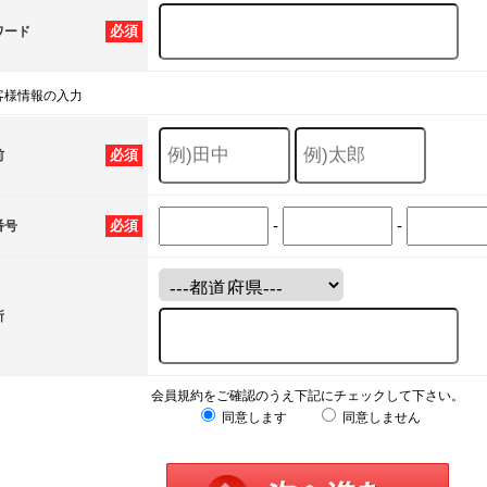
必須
ワード
客様情報の入力
必須
前
-
-
必須
番号
所
会員規約をご確認のうえ下記にチェックして下さい。
同意します
同意しません