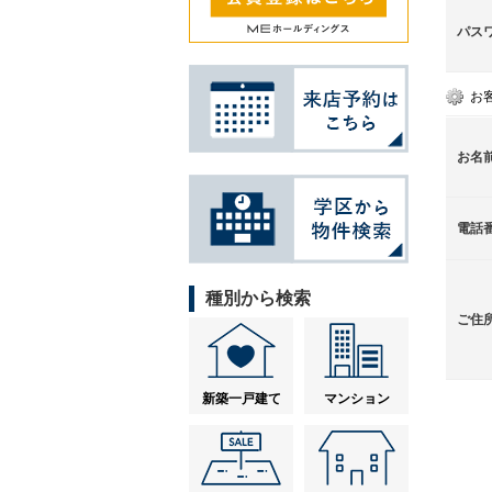
パス
お
お名
電話
種別から検索
ご住
新築一戸建て
マンション