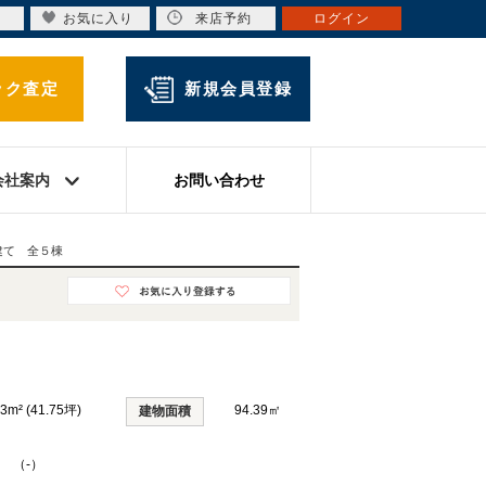
お気に入り
来店予約
ログイン
ック査定
新規会員登録
会社案内
お問い合わせ
建て 全５棟
03m² (41.75坪)
94.39㎡
建物面積
K （-）