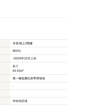
木造/
地上2階建
80(%)
-/2026年10月上旬
あり
64.43m²
第一種低層住居専用地域
-
市街化区域