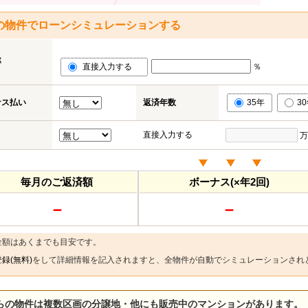
の物件でローンシミュレーションする
率
直接入力する
％
ナス払い
返済年数
35年
3
直接入力する
万
毎月のご返済額
ボーナス(×年2回)
－
－
金額はあくまでも目安です。
録(無料)
をして詳細情報を記入されますと、全物件が自動でシミュレーションされ
らの物件は複数区画の分譲地・他にも販売中のマンションがあります。