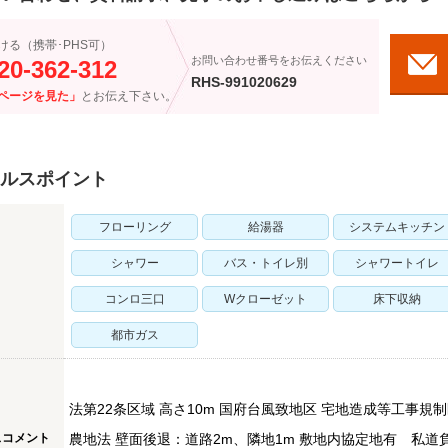
ける（携帯･PHS可）
お問い合わせ番号をお伝えください
20-362-312
RHS-991020629
ページを見た」
とお伝え下さい。
ルスポイント
フローリング
給湯器
システムキッチン
シャワー
バス・トイレ別
シャワートイレ
コンロ三口
Wクローゼット
床下収納
都市ガス
法第22条区域 高さ10m 国府台風致地区 宅地造成等工事規
スコメント
農地法 壁面後退：道路2m、隣地1m 敷地内協定地有 私道負担