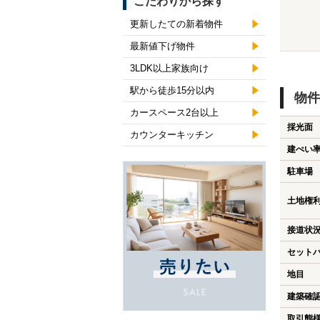
こだわりから探す
更新したての新着物件
最新値下げ物件
3LDK以上家族向け
駅から徒歩15分以内
物件
カースペース2台以上
採光面
カウンターキッチン
建ぺい
駐車場
土地権
接道状
セット
地目
建築確
取引態