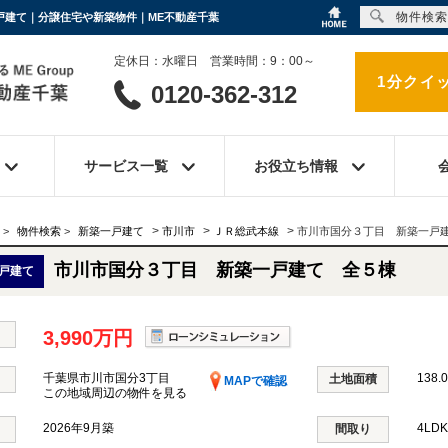
物件検索
一戸建て｜分譲住宅や新築物件｜ME不動産千葉
定休日：水曜日 営業時間：9：00～
1分クイ
0120-362-312
サービス一覧
お役立ち情報
>
>
>
>
物件検索
>
新築一戸建て
市川市
ＪＲ総武本線
市川市国分３丁目 新築一戸
市川市国分３丁目 新築一戸建て 全５棟
戸建て
3,990万円
千葉県市川市国分3丁目
138.
土地面積
MAPで確認
この地域周辺の物件を見る
2026年9月築
4LD
間取り