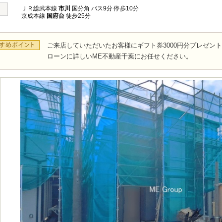
ＪＲ総武本線
市川
国分角 バス9分 停歩10分
京成本線
国府台
徒歩25分
ご来店していただいたお客様にギフト券3000円分プレゼン
ローンに詳しいME不動産千葉にお任せください。