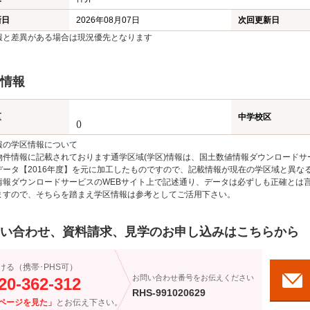
新日
2026年08月07日
次回更新日
報と差異がある場合は現況優先となります
情報
区
中学校区
()
報の学区情報について
物件情報に記載されております通学区域(学区)情報は、国土数値情報ダウンロードサ
データ【2016年度】を元に加工したものですので、記載情報が現在の学区域と異な
情報ダウンロードサービスのWEBサイト上で記述通り、データは必ずしも正確とは言
ますので、そちらを踏まえ学区情報は参考としてご活用下さい。
い合わせ、資料請求、見学のお申し込みはこちらから
ける（携帯･PHS可）
お問い合わせ番号をお伝えください
20-362-312
RHS-991020629
ページを見た」
とお伝え下さい。