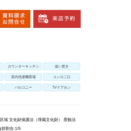
カウンターキッチン
追い焚き
室内洗濯機置場
コンロ二口
バルコニー
TVドアホン
制区域 文化財保護法（埋蔵文化財） 景観法
割合:1/5