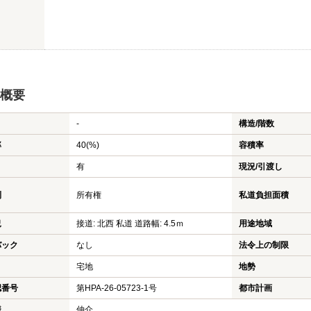
概要
-
構造/階数
率
40(%)
容積率
有
現況/引渡し
利
所有権
私道負担面積
況
接道: 北西 私道 道路幅: 4.5ｍ
用途地域
バック
なし
法令上の制限
宅地
地勢
認番号
第HPA-26-05723-1号
都市計画
様
仲介