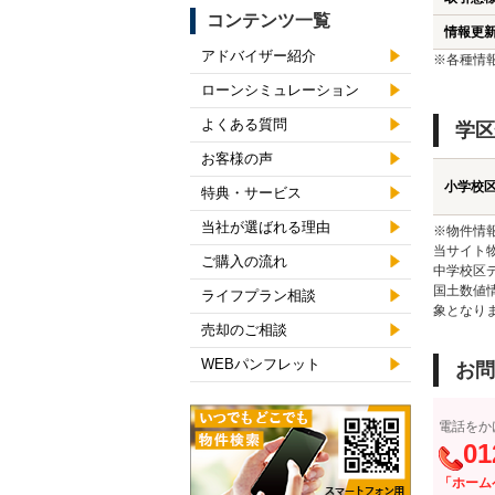
コンテンツ一覧
情報更
アドバイザー紹介
※各種情
ローンシミュレーション
よくある質問
学区
お客様の声
小学校
特典・サービス
当社が選ばれる理由
※物件情
当サイト
ご購入の流れ
中学校区
国土数値
ライフプラン相談
象となり
売却のご相談
WEBパンフレット
お問
電話をか
01
「ホーム