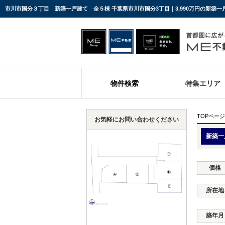
市川市国分３丁目 新築一戸建て 全５棟 千葉県市川市国分3丁目｜3,990万円の新築
物件検索
特集エリア
TOPページ
お気軽にお問い合わせください
新築一
価格
所在地
築年月