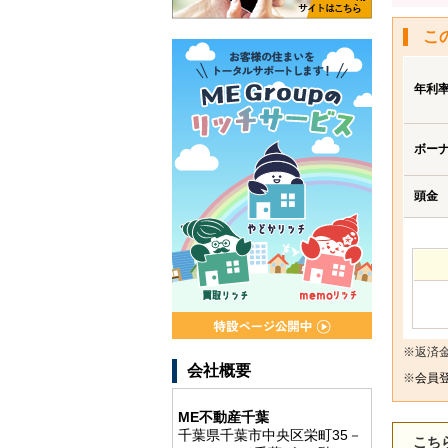
こ
年利
ボー
頭金
※返済
会社概要
※
会員登
ME不動産千葉
千葉県千葉市中央区栄町35－
こち