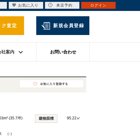
お気に入り
来店予約
ログイン
ック査定
新規会員登録
会社案内
お問い合わせ
03m² (35.7坪)
95.22㎡
建物面積
DK （-）