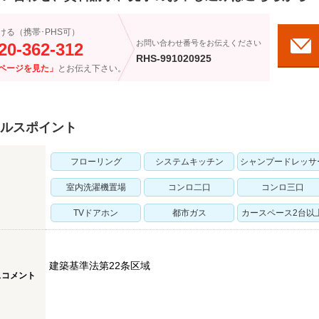
ける（携帯･PHS可）
お問い合わせ番号をお伝えください
20-362-312
RHS-991020925
ページを見た」
とお伝え下さい。
ルスポイント
フローリング
システムキッチン
シャンプードレッサ
室内洗濯機置場
コンロ二口
コンロ三口
TVドアホン
都市ガス
カースペース2台以
建築基準法第22条区域
スコメント