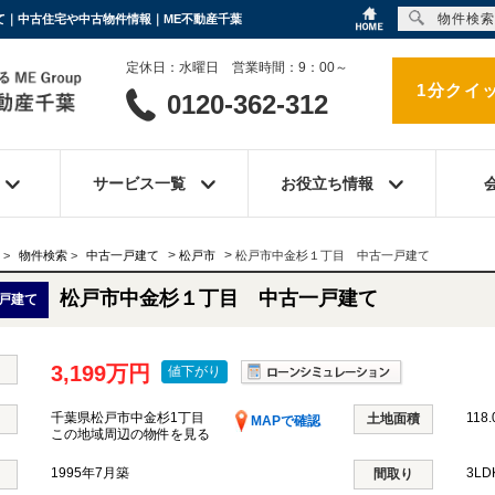
物件検索
建て｜中古住宅や中古物件情報｜ME不動産千葉
定休日：水曜日 営業時間：9：00～
1分クイ
0120-362-312
サービス一覧
お役立ち情報
>
>
>
物件検索
>
中古一戸建て
松戸市
松戸市中金杉１丁目 中古一戸建て
松戸市中金杉１丁目 中古一戸建て
戸建て
3,199万円
値下がり
千葉県松戸市中金杉1丁目
118.
土地面積
MAPで確認
この地域周辺の物件を見る
1995年7月築
3L
間取り