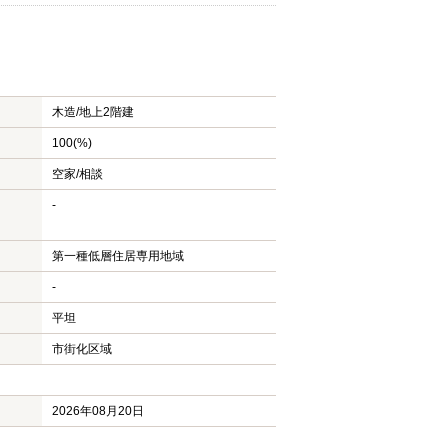
木造/
地上2階建
100(%)
空家/相談
-
第一種低層住居専用地域
-
平坦
市街化区域
2026年08月20日