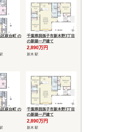
区萩台町 の
千葉県我孫子市新木野3丁目
の新築一戸建て
2,890万円
駅
新木 駅
区萩台町 の
千葉県我孫子市新木野3丁目
の新築一戸建て
2,890万円
駅
新木 駅