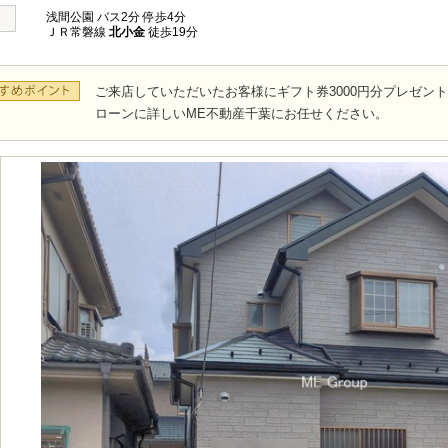
浅間公園 バス2分 停歩4分
ＪＲ常磐線
北小金
徒歩19分
ご来店していただいたお客様にギフト券3000円分プレゼン
ローンに詳しいME不動産千葉にお任せください。