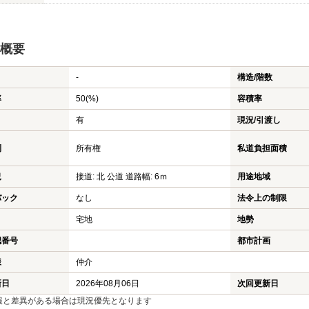
概要
-
構造/階数
率
50(%)
容積率
有
現況/引渡し
利
所有権
私道負担面積
況
接道: 北 公道 道路幅: 6ｍ
用途地域
バック
なし
法令上の制限
宅地
地勢
認番号
都市計画
様
仲介
新日
2026年08月06日
次回更新日
報と差異がある場合は現況優先となります