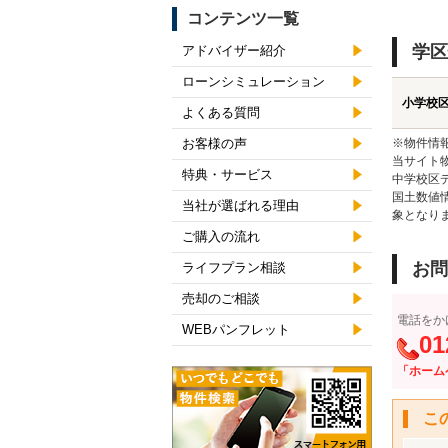
コンテンツ一覧
学区
アドバイザー紹介
ローンシミュレーション
小学校
よくある質問
お客様の声
※物件情
当サイト
特典・サービス
中学校区
国土数値
当社が選ばれる理由
象となり
ご購入の流れ
お問
ライフプラン相談
売却のご相談
電話をか
WEBパンフレット
01
「ホーム
こ