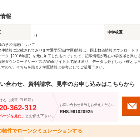
情報
区
中学校区
()
報の学区情報について
物件情報に記載されております通学区域(学区)情報は、国土数値情報ダウンロードサ
データ【2016年度】を元に加工したものですので、記載情報が現在の学区域と異な
情報ダウンロードサービスのWEBサイト上で記述通り、データは必ずしも正確とは言
ますので、そちらを踏まえ学区情報は参考としてご活用下さい。
い合わせ、資料請求、見学のお申し込みはこちらから
ける（携帯･PHS可）
お問い合わせ番号をお伝えください
20-362-312
RHS-991020925
ページを見た」
とお伝え下さい。
の物件でローンシミュレーションする