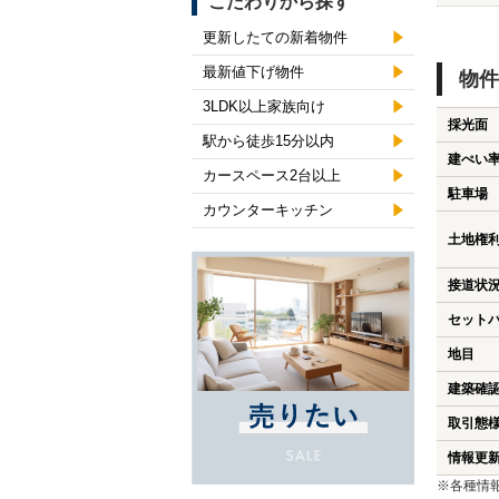
こだわりから探す
更新したての新着物件
最新値下げ物件
物件
3LDK以上家族向け
採光面
駅から徒歩15分以内
建ぺい
カースペース2台以上
駐車場
カウンターキッチン
土地権
接道状
セット
地目
建築確
取引態
情報更
※各種情