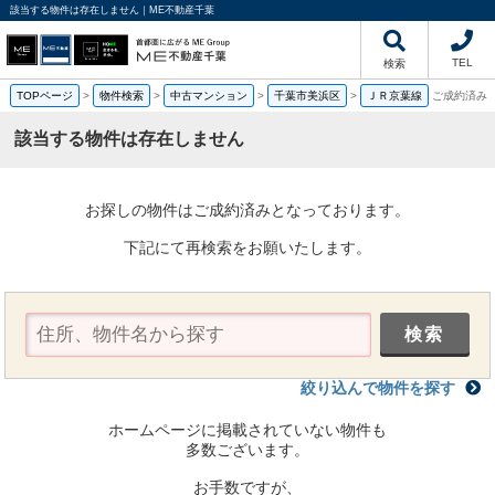
該当する物件は存在しません｜ME不動産千葉
TEL
検索
TOPページ
>
物件検索
>
中古マンション
>
千葉市美浜区
>
ＪＲ京葉線
ご成約済み
該当する物件は存在しません
お探しの物件はご成約済みとなっております。
下記にて再検索をお願いたします。
絞り込んで物件を探す
ホームページに掲載されていない物件も
多数ございます。
お手数ですが、