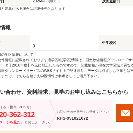
新日
2026年08月06日
次回更新日
報と差異がある場合は現況優先となります
情報
区
中学校区
()
報の学区情報について
物件情報に記載されております通学区域(学区)情報は、国土数値情報ダウンロードサ
データ【2016年度】を元に加工したものですので、記載情報が現在の学区域と異な
情報ダウンロードサービスのWEBサイト上で記述通り、データは必ずしも正確とは言
ますので、そちらを踏まえ学区情報は参考としてご活用下さい。
い合わせ、資料請求、見学のお申し込みはこちらから
ける（携帯･PHS可）
お問い合わせ番号をお伝えください
20-362-312
RHS-991021072
ページを見た」
とお伝え下さい。