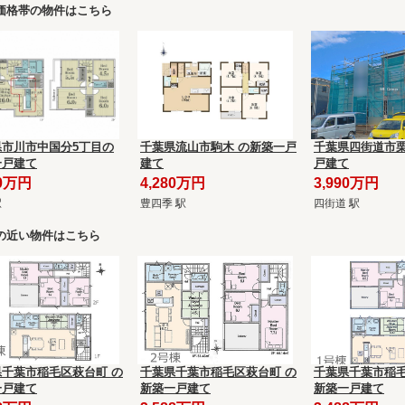
価格帯の物件はこちら
県市川市中国分5丁目の
千葉県流山市駒木 の新築一戸
千葉県四街道市栗
一戸建て
建て
戸建て
80万円
4,280万円
3,990万円
駅
豊四季 駅
四街道 駅
の近い物件はこちら
県千葉市稲毛区萩台町 の
千葉県千葉市稲毛区萩台町 の
千葉県千葉市稲毛
一戸建て
新築一戸建て
新築一戸建て