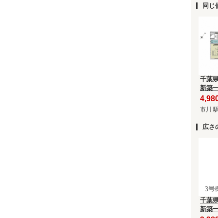
同じ
千葉
新築
4,9
市川 
広さ
千葉
新築