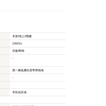
木造/
地上2階建
100(%)
空家/即時
-
第一種低層住居専用地域
-
市街化区域