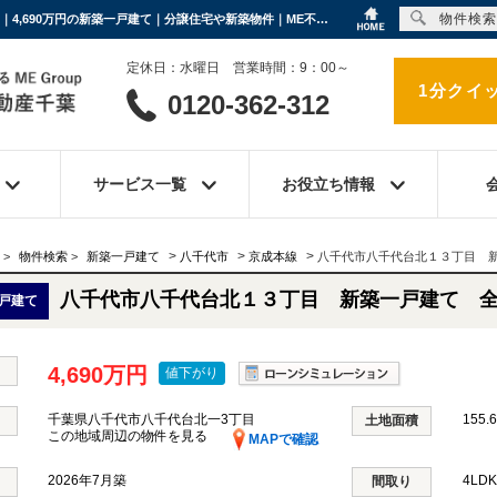
物件検索
八千代市八千代台北１３丁目 新築一戸建て 全１棟 千葉県八千代市八千代台北一3丁目｜4,690万円の新築一戸建て｜分譲住宅や新築物件｜ME不動産千葉
定休日：水曜日 営業時間：9：00～
1分クイ
0120-362-312
サービス一覧
お役立ち情報
>
>
>
>
物件検索
>
新築一戸建て
八千代市
京成本線
八千代市八千代台北１３丁目 
八千代市八千代台北１３丁目 新築一戸建て 
戸建て
4,690万円
値下がり
千葉県八千代市八千代台北一3丁目
155.6
土地面積
この地域周辺の物件を見る
MAPで確認
2026年7月築
4LD
間取り