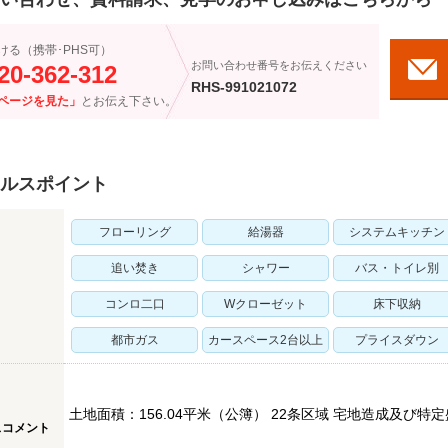
ける（携帯･PHS可）
お問い合わせ番号をお伝えください
20-362-312
RHS-991021072
ページを見た」
とお伝え下さい。
ルスポイント
フローリング
給湯器
システムキッチン
追い焚き
シャワー
バス・トイレ別
コンロ二口
Wクローゼット
床下収納
都市ガス
カースペース2台以上
プライスダウン
土地面積：156.04平米（公簿） 22条区域 宅地造成及び特
スコメント