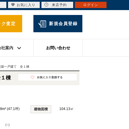
お気に入り
来店予約
ログイン
ック査定
新規会員登録
会社案内
お問い合わせ
新築一戸建て 全１棟
全１棟
9m² (47.1坪)
104.13㎡
建物面積
K （-）