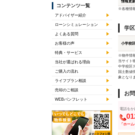
情報更
コンテンツ一覧
※各種情
アドバイザー紹介
ローンシミュレーション
学区
よくある質問
お客様の声
小学校
特典・サービス
※物件情
当サイト
当社が選ばれる理由
中学校区
ご購入の流れ
国土数値
象となり
ライフプラン相談
売却のご相談
お問
WEBパンフレット
電話をか
01
「ホーム