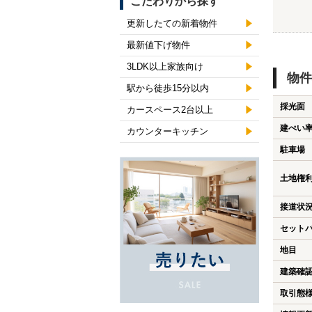
こだわりから探す
更新したての新着物件
最新値下げ物件
3LDK以上家族向け
物件
駅から徒歩15分以内
採光面
カースペース2台以上
建ぺい
カウンターキッチン
駐車場
土地権
接道状
セット
地目
建築確
取引態