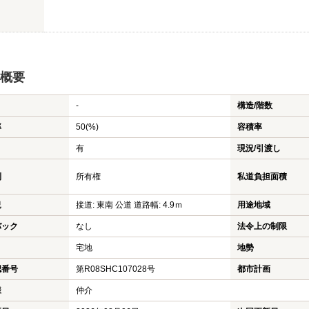
概要
-
構造/階数
率
50(%)
容積率
有
現況/引渡し
利
所有権
私道負担面積
況
接道: 東南 公道 道路幅: 4.9ｍ
用途地域
バック
なし
法令上の制限
宅地
地勢
認番号
第R08SHC107028号
都市計画
様
仲介