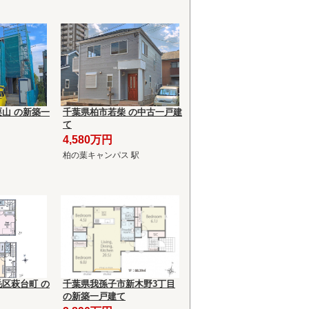
山 の新築一
千葉県柏市若柴 の中古一戸建
て
4,580万円
柏の葉キャンパス 駅
区萩台町 の
千葉県我孫子市新木野3丁目
の新築一戸建て