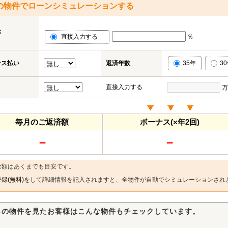
の物件でローンシミュレーションする
率
直接入力する
％
ナス払い
返済年数
35年
3
直接入力する
万
毎月のご返済額
ボーナス(×年2回)
－
－
金額はあくまでも目安です。
録(無料)
をして詳細情報を記入されますと、全物件が自動でシミュレーションされ
らの物件を見たお客様はこんな物件もチェックしています。