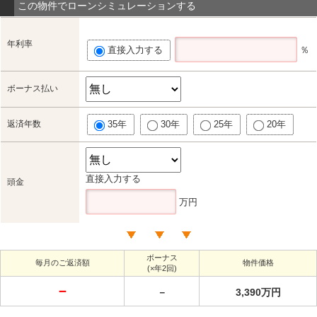
この物件でローンシミュレーションする
年利率
直接入力する
％
ボーナス払い
返済年数
35年
30年
25年
20年
直接入力する
頭金
万円
ボーナス
毎月のご返済額
物件価格
(×年2回)
－
－
3,390万円