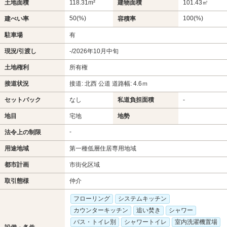
土地面積
118.31m²
建物面積
101.43㎡
50(%)
100(%)
建ぺい率
容積率
駐車場
有
現況/引渡し
-/2026年10月中旬
土地権利
所有権
接道状況
接道: 北西 公道 道路幅: 4.6ｍ
セットバック
なし
私道負担面積
-
地目
宅地
地勢
-
法令上の制限
用途地域
第一種低層住居専用地域
都市計画
市街化区域
取引態様
仲介
フローリング
システムキッチン
カウンターキッチン
追い焚き
シャワー
バス・トイレ別
シャワートイレ
室内洗濯機置場