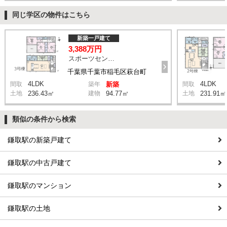
同じ学区の物件はこちら
新築一戸建て
3,388万円
スポーツセンター駅 徒歩11分
千葉県千葉市稲毛区萩台町
4LDK
4LDK
間取
築年
新築
間取
土地
236.43㎡
建物
94.77㎡
土地
231.91㎡
類似の条件から検索
鎌取駅の新築戸建て
鎌取駅の中古戸建て
鎌取駅のマンション
鎌取駅の土地