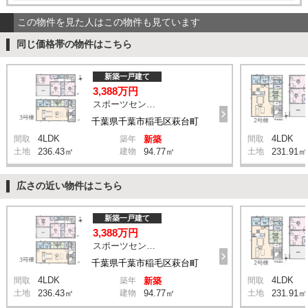
この物件を見た人はこの物件も見ています
同じ価格帯の物件はこちら
新築一戸建て
3,388万円
スポーツセンター駅 徒歩11分
千葉県千葉市稲毛区萩台町
4LDK
4LDK
間取
築年
新築
間取
土地
236.43㎡
建物
94.77㎡
土地
231.91㎡
広さの近い物件はこちら
新築一戸建て
3,388万円
スポーツセンター駅 徒歩11分
千葉県千葉市稲毛区萩台町
4LDK
4LDK
間取
築年
新築
間取
土地
236.43㎡
建物
94.77㎡
土地
231.91㎡