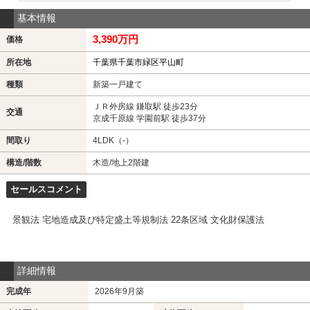
基本情報
3,390万円
価格
所在地
千葉県千葉市緑区平山町
種類
新築一戸建て
ＪＲ外房線 鎌取駅 徒歩23分
交通
京成千原線 学園前駅 徒歩37分
間取り
4LDK（-）
構造/階数
木造/地上2階建
セールスコメント
景観法 宅地造成及び特定盛土等規制法 22条区域 文化財保護法
詳細情報
完成年
2026年9月築