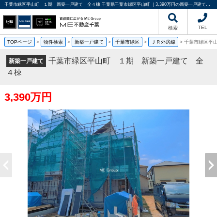
千葉市緑区平山町 １期 新築一戸建て 全４棟 千葉県千葉市緑区平山町 ｜3,390万円の新築一戸建て｜分譲住宅や新築物件｜ME不動産千葉
TEL
検索
TOPページ
>
物件検索
>
新築一戸建て
>
千葉市緑区
>
ＪＲ外房線
>
千葉市緑区平
千葉市緑区平山町 １期 新築一戸建て 全
新築一戸建て
４棟
3,390万円