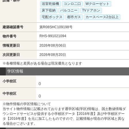
設備・条件
浴室乾燥機
コンロ二口
Wクローゼット
床下収納
バルコニー
TVドアホン
宅配ボックス
都市ガス
カースペース2台以上
建築確認番号
第R08SHC109198号
RHS-991021094
物件番号
情報更新日
2026年08月06日
次回更新日
2026年08月20日
※各種情報と差異がある場合は現況優先となります
学区情報
小学校区
()
中学校区
()
※物件情報の学区情報について
当サイト物件情報に記載されております通学区域(学区)情報は、国土数値情報ダ
ウンロードサービスが提供する小学校区データ【2016年度】及び中学校区デー
タ【2016年度】を元に加工したものですので、記載情報が現在の学区域と異な
る場合がございます。