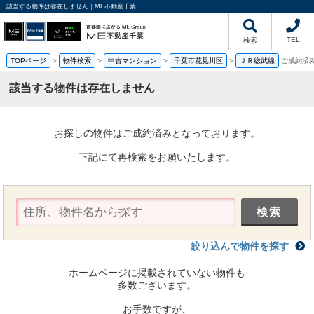
該当する物件は存在しません｜ME不動産千葉
TEL
検索
TOPページ
>
物件検索
>
中古マンション
>
千葉市花見川区
>
ＪＲ総武線
ご成約済
該当する物件は存在しません
お探しの物件はご成約済みとなっております。
下記にて再検索をお願いたします。
絞り込んで物件を探す
ホームページに掲載されていない物件も
多数ございます。
お手数ですが、