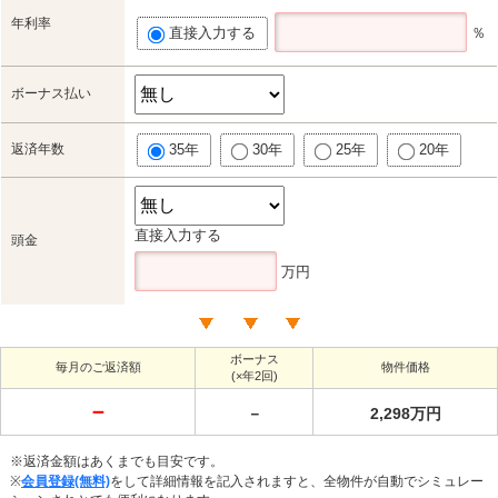
年利率
直接入力する
％
ボーナス払い
返済年数
35年
30年
25年
20年
直接入力する
頭金
万円
ボーナス
毎月のご返済額
物件価格
(×年2回)
－
－
2,298万円
※返済金額はあくまでも目安です。
※
会員登録(無料)
をして詳細情報を記入されますと、全物件が自動でシミュレー