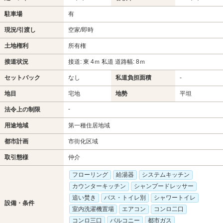
駐車場
有
現況/引渡し
空家/即時
土地権利
所有権
接道状況
接道: 東 4ｍ 私道 道路幅: 8ｍ
セットバック
なし
私道負担面積
-
地目
宅地
地勢
平坦
-
法令上の制限
用途地域
第一種住居地域
都市計画
市街化区域
取引態様
仲介
フローリング
給湯器
システムキッチン
カウンターキッチン
シャンプードレッサー
追い焚き
バス・トイレ別
シャワートイレ
設備・条件
室内洗濯機置場
エアコン
コンロ二口
コンロ三口
バルコニー
都市ガス