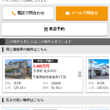
ションされとても便利になります。
電話で問合わせ
メールで問合せ
来店予約
この物件を見た人はこの物件も見ています
同じ価格帯の物件はこちら
中古一戸建て
2,499万円
五香駅 徒歩24分
千葉県柏市南逆井1丁目
3LDK
4LDK
間取
築年
2009年
間取
土地
120.14㎡
建物
81.56㎡
土地
140.63㎡
広さの近い物件はこちら