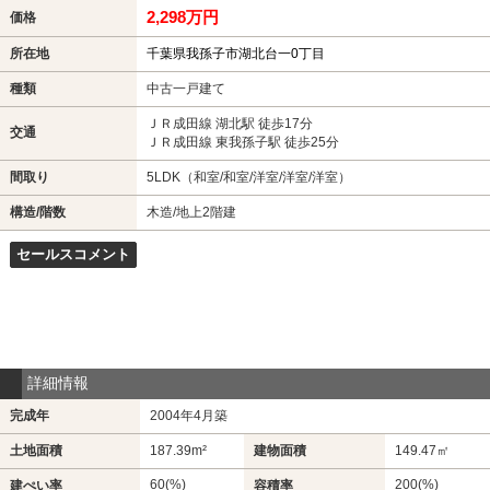
2,298万円
価格
所在地
千葉県我孫子市湖北台一0丁目
種類
中古一戸建て
ＪＲ成田線 湖北駅 徒歩17分
交通
ＪＲ成田線 東我孫子駅 徒歩25分
間取り
5LDK（和室/和室/洋室/洋室/洋室）
構造/階数
木造/地上2階建
セールスコメント
詳細情報
完成年
2004年4月築
土地面積
187.39m²
建物面積
149.47㎡
60(%)
200(%)
建ぺい率
容積率