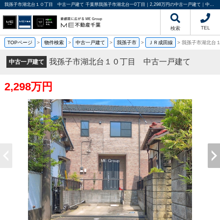
我孫子市湖北台１０丁目 中古一戸建て 千葉県我孫子市湖北台一0丁目｜2,298万円の中古一戸建て｜中古住宅や中古物件情報｜ME不動産千葉
TEL
検索
TOPページ
>
物件検索
>
中古一戸建て
>
我孫子市
>
ＪＲ成田線
>
我孫子市湖北台
我孫子市湖北台１０丁目 中古一戸建て
中古一戸建て
2,298万円