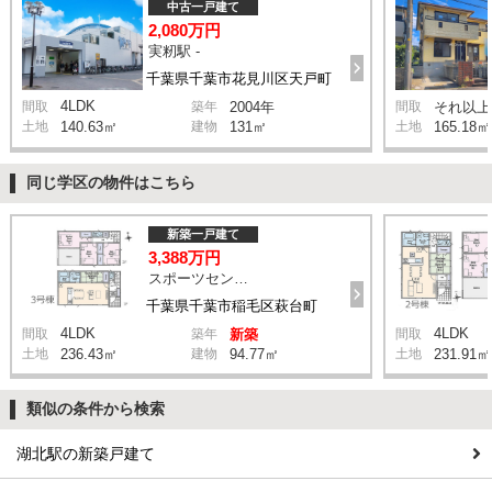
中古一戸建て
2,080万円
実籾駅 -
千葉県千葉市花見川区天戸町
4LDK
間取
築年
2004年
間取
それ以上
土地
140.63㎡
建物
131㎡
土地
165.18㎡
同じ学区の物件はこちら
新築一戸建て
3,388万円
スポーツセンター駅 徒歩11分
千葉県千葉市稲毛区萩台町
4LDK
4LDK
間取
築年
新築
間取
土地
236.43㎡
建物
94.77㎡
土地
231.91㎡
類似の条件から検索
湖北駅の新築戸建て