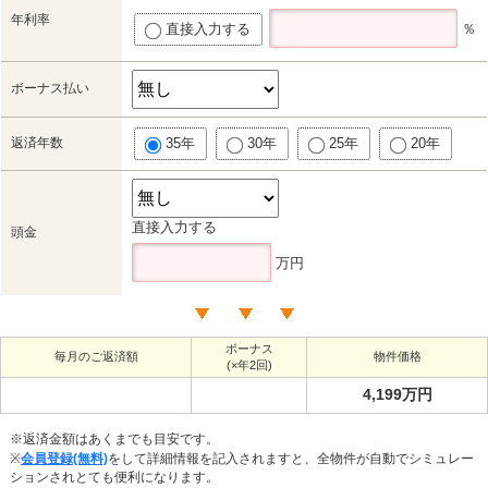
年利率
直接入力する
％
ボーナス払い
返済年数
35年
30年
25年
20年
直接入力する
頭金
万円
ボーナス
毎月のご返済額
物件価格
(×年2回)
4,199万円
※返済金額はあくまでも目安です。
※
会員登録(無料)
をして詳細情報を記入されますと、全物件が自動でシミュレー
ションされとても便利になります。