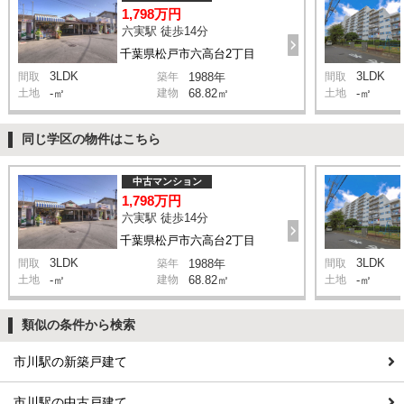
1,798万円
六実駅 徒歩14分
千葉県松戸市六高台2丁目
3LDK
3LDK
間取
築年
1988年
間取
土地
-㎡
建物
68.82㎡
土地
-㎡
同じ学区の物件はこちら
中古マンション
1,798万円
六実駅 徒歩14分
千葉県松戸市六高台2丁目
3LDK
3LDK
間取
築年
1988年
間取
土地
-㎡
建物
68.82㎡
土地
-㎡
類似の条件から検索
市川駅の新築戸建て
市川駅の中古戸建て