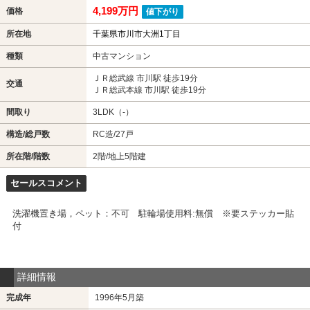
4,199万円
価格
値下がり
所在地
千葉県市川市大洲1丁目
種類
中古マンション
ＪＲ総武線 市川駅 徒歩19分
交通
ＪＲ総武本線 市川駅 徒歩19分
間取り
3LDK（-）
構造/総戸数
RC造/27戸
所在階/階数
2階/地上5階建
セールスコメント
洗濯機置き場，ペット：不可 駐輪場使用料:無償 ※要ステッカー貼
付
詳細情報
完成年
1996年5月築