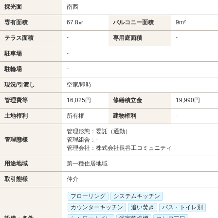
採光面
南西
専有面積
67.8㎡
バルコニー面積
9m²
-
-
テラス面積
専用庭面積
-
駐車場
-
駐輪場
現況/引渡し
空家/即時
管理費等
16,025円
修繕積立金
19,990円
土地権利
所有権
建物権利
-
管理形態：委託（通勤）
管理態様
管理組合：-
管理会社：株式会社長谷工コミュニティ
用途地域
第一種住居地域
取引態様
仲介
フローリング
システムキッチン
カウンターキッチン
追い焚き
バス・トイレ別