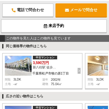
電話で問合わせ
メールで問合せ
来店予約
この物件を見た人はこの物件も見ています
同じ価格帯の物件はこちら
中古マンション
3,590万円
新八柱駅 徒歩15分
千葉県松戸市牧の原1丁目
3LDK
3LDK
間取
築年
2002年
間取
土地
-㎡
建物
75.04㎡
土地
-㎡
広さの近い物件はこちら
中古マンション