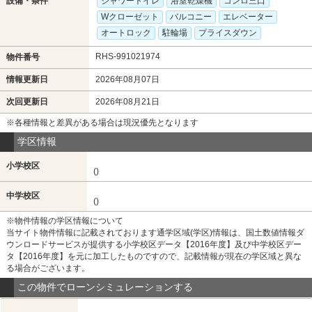
設備・条件
シャワートイレ
浴室乾燥機
コンロ三口
Wクローゼット
バルコニー
エレベーター
オートロック
駐輪場
プライスダウン
RHS-991021974
物件番号
情報更新日
2026年08月07日
次回更新日
2026年08月21日
※各種情報と差異がある場合は現況優先となります
学区情報
小学校区
()
中学校区
()
※物件情報の学区情報について
当サイト物件情報に記載されております通学区域(学区)情報は、国土数値情報ダ
ウンロードサービスが提供する小学校区データ【2016年度】及び中学校区デー
タ【2016年度】を元に加工したものですので、記載情報が現在の学区域と異な
る場合がございます。
この物件でローンシミュレーションする