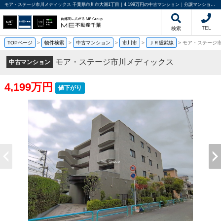
モア・ステージ市川メディックス 千葉県市川市大洲1丁目｜4,199万円の中古マンション｜分譲マンション情報｜ME不動産千葉
TEL
検索
TOPページ
>
物件検索
>
中古マンション
>
市川市
>
ＪＲ総武線
>
モア・ステージ
モア・ステージ市川メディックス
中古マンション
4,199万円
値下がり