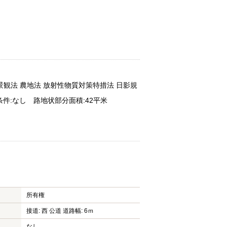
 景観法 農地法 放射性物質対策特措法 日影規
築条件:なし 路地状部分面積:42平米
所有権
接道: 西 公道 道路幅: 6ｍ
なし