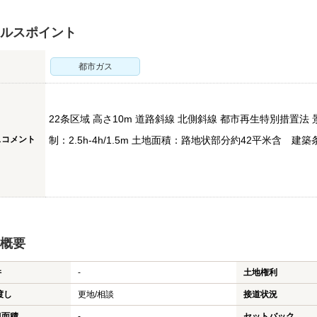
ルスポイント
都市ガス
22条区域 高さ10m 道路斜線 北側斜線 都市再生特別措置法
スコメント
制：2.5h-4h/1.5m 土地面積：路地状部分約42平米含 建
概要
件
-
土地権利
渡し
更地/相談
接道状況
担面積
-
セットバック