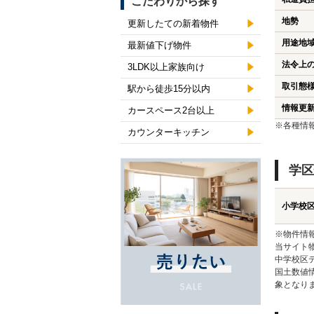
こだわりから探す
地勢
更新したての新着物件
用途地
最新値下げ物件
法令上
3LDK以上家族向け
取引態
駅から徒歩15分以内
情報更
カースペース2台以上
※各種情
カウンターキッチン
学区
小学校
※物件情
当サイト
中学校区
国土数値
象となり