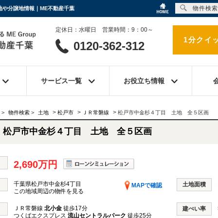
物件検索
売地や分譲地情報｜ME不動産千葉
定休日：水曜日 営業時間：9：00～
1分クイ
0120-362-312
サービス一覧
お役立ち情報
>
>
>
>
物件検索
>
土地
松戸市
ＪＲ常磐線
松戸市中金杉４丁目 土地 全５区画
松戸市中金杉４丁目 土地 全５区画
2,690万円
千葉県松戸市中金杉4丁目
土地面積
MAPで確認
この地域周辺の物件を見る
ＪＲ常磐線
北小金
徒歩17分
建ぺい率
つくばエクスプレス
流山セントラルパーク
徒歩25分