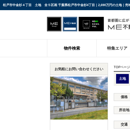
松戸市中金杉４丁目 土地 全５区画 千葉県松戸市中金杉4丁目｜2,690万円の土地｜
物件検索
特集エリア
TOPページ
お気軽にお問い合わせください
土地
価格
所在地
交通