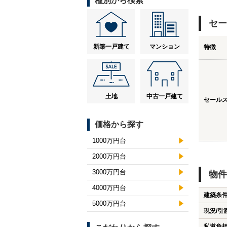
種別から検索
セー
新築一戸建て
マンション
特徴
土地
中古一戸建て
セール
価格から探す
1000万円台
2000万円台
3000万円台
物件
4000万円台
建築条
5000万円台
現況/引
私道負