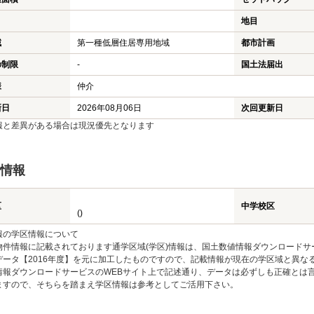
地目
域
第一種低層住居専用地域
都市計画
の制限
-
国土法届出
様
仲介
新日
2026年08月06日
次回更新日
報と差異がある場合は現況優先となります
情報
区
中学校区
()
報の学区情報について
物件情報に記載されております通学区域(学区)情報は、国土数値情報ダウンロードサ
データ【2016年度】を元に加工したものですので、記載情報が現在の学区域と異な
情報ダウンロードサービスのWEBサイト上で記述通り、データは必ずしも正確とは言
ますので、そちらを踏まえ学区情報は参考としてご活用下さい。