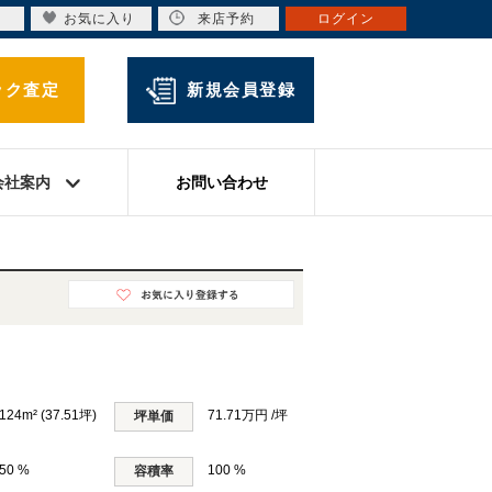
お気に入り
来店予約
ログイン
ック査定
新規会員登録
会社案内
お問い合わせ
124m² (37.51坪)
71.71万円 /坪
坪単価
50 %
100 %
容積率