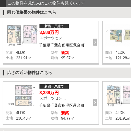
この物件を見た人はこの物件も見ています
同じ価格帯の物件はこちら
新築一戸建て
3,588万円
スポーツセンター駅 徒歩11分
千葉県千葉市稲毛区萩台町
4LDK
4LDK
間取
築年
新築
間取
土地
231.91㎡
建物
95.57㎡
土地
121.28㎡
広さの近い物件はこちら
新築一戸建て
3,388万円
スポーツセンター駅 徒歩11分
千葉県千葉市稲毛区萩台町
4LDK
4LDK
間取
築年
新築
間取
土地
236.43㎡
建物
94.77㎡
土地
231.91㎡