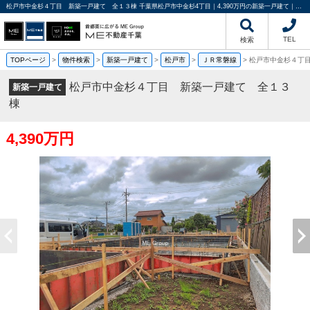
松戸市中金杉４丁目 新築一戸建て 全１３棟 千葉県松戸市中金杉4丁目｜4,390万円の新築一戸建て｜分譲住宅や新築物件｜ME不動産千葉
TEL
検索
TOPページ
>
物件検索
>
新築一戸建て
>
松戸市
>
ＪＲ常磐線
>
松戸市中金杉４丁
松戸市中金杉４丁目 新築一戸建て 全１３
新築一戸建て
棟
4,390万円