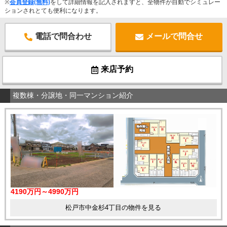
※
会員登録(無料)
をして詳細情報を記入されますと、全物件が自動でシミュレー
ションされとても便利になります。
電話で問合わせ
メールで問合せ
来店予約
複数棟・分譲地・同一マンション紹介
4190万円～4990万円
松戸市中金杉4丁目の物件を見る