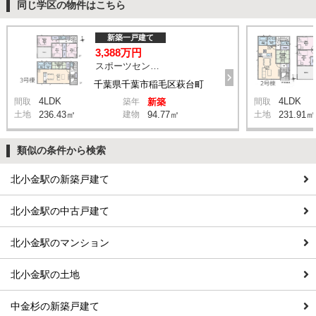
同じ学区の物件はこちら
新築一戸建て
3,388万円
スポーツセンター駅 徒歩11分
千葉県千葉市稲毛区萩台町
4LDK
4LDK
間取
築年
新築
間取
土地
236.43㎡
建物
94.77㎡
土地
231.91㎡
類似の条件から検索
北小金駅の新築戸建て
北小金駅の中古戸建て
北小金駅のマンション
北小金駅の土地
中金杉の新築戸建て