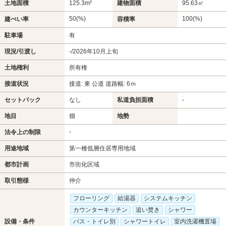
土地面積
125.3m²
建物面積
95.63㎡
50(%)
100(%)
建ぺい率
容積率
駐車場
有
現況/引渡し
-/2026年10月上旬
土地権利
所有権
接道状況
接道: 東 公道 道路幅: 6ｍ
セットバック
なし
私道負担面積
-
地目
畑
地勢
-
法令上の制限
用途地域
第一種低層住居専用地域
都市計画
市街化区域
取引態様
仲介
フローリング
給湯器
システムキッチン
カウンターキッチン
追い焚き
シャワー
設備・条件
バス・トイレ別
シャワートイレ
室内洗濯機置場