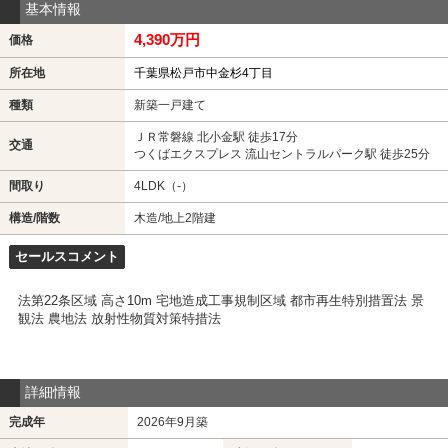
基本情報
4,390万円
価格
所在地
千葉県松戸市中金杉4丁目
種類
新築一戸建て
ＪＲ常磐線 北小金駅 徒歩17分
交通
つくばエクスプレス 流山セントラルパーク駅 徒歩25分
間取り
4LDK（-）
構造/階数
木造/地上2階建
セールスコメント
法第22条区域 高さ10m 宅地造成工事規制区域 都市再生特別措置法 景
観法 農地法 放射性物質対策特措法
詳細情報
完成年
2026年9月築