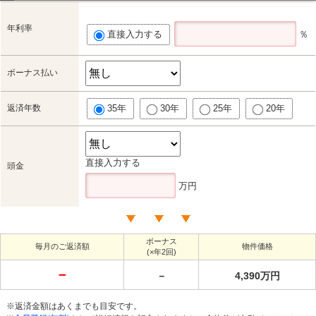
年利率
直接入力する
％
ボーナス払い
返済年数
35年
30年
25年
20年
直接入力する
頭金
万円
ボーナス
毎月のご返済額
物件価格
(×年2回)
－
－
4,390万円
※返済金額はあくまでも目安です。