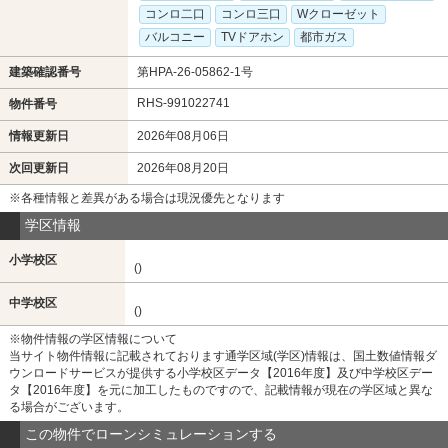
コンロ二口
コンロ三口
Wクローゼット
バルコニー
TVドアホン
都市ガス
建築確認番号
第HPA-26-05862-1号
RHS-991022741
物件番号
情報更新日
2026年08月06日
次回更新日
2026年08月20日
※各種情報と差異がある場合は現況優先となります
学区情報
小学校区
()
中学校区
()
※物件情報の学区情報について
当サイト物件情報に記載されております通学区域(学区)情報は、国土数値情報ダ
ウンロードサービスが提供する小学校区データ【2016年度】及び中学校区デー
タ【2016年度】を元に加工したものですので、記載情報が現在の学区域と異な
る場合がございます。
この物件でローンシミュレーションする