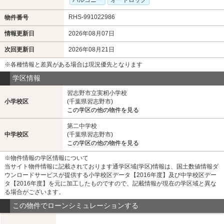
バルコニー
オートロック
RHS-991022986
物件番号
情報更新日
2026年08月07日
次回更新日
2026年08月21日
※各種情報と差異がある場合は現況優先となります
学区情報
習志野市立実籾小学校
小学校区
(千葉県習志野市)
この学区の他の物件を見る
第二中学校
中学校区
(千葉県習志野市)
この学区の他の物件を見る
※物件情報の学区情報について
当サイト物件情報に記載されております通学区域(学区)情報は、国土数値情報ダ
ウンロードサービスが提供する小学校区データ【2016年度】及び中学校区デー
タ【2016年度】を元に加工したものですので、記載情報が現在の学区域と異な
る場合がございます。
この物件でローンシミュレーションする