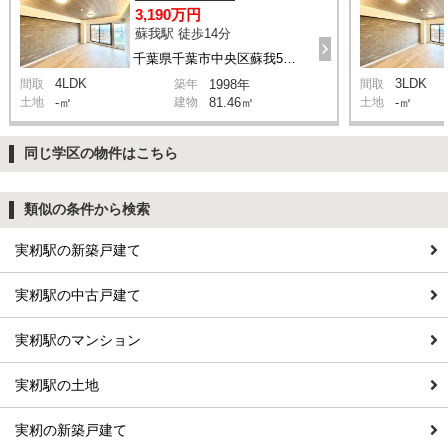
3,190万円
蘇我駅 徒歩14分
千葉県千葉市中央区蘇我5丁目
4LDK
3LDK
間取
築年
1998年
間取
土地
-㎡
建物
81.46㎡
土地
-㎡
同じ学区の物件はこちら
類似の条件から検索
実籾駅の新築戸建て
実籾駅の中古戸建て
実籾駅のマンション
実籾駅の土地
実籾の新築戸建て