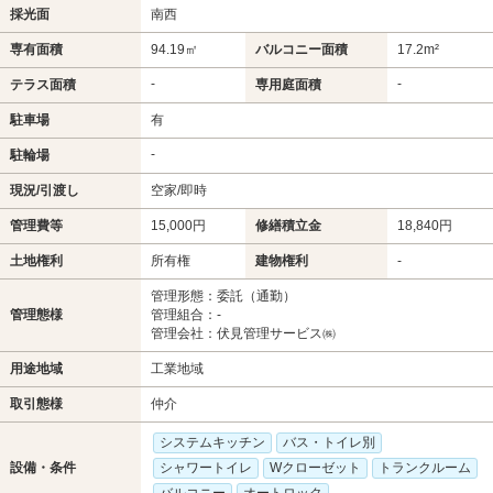
採光面
南西
専有面積
94.19㎡
バルコニー面積
17.2m²
-
-
テラス面積
専用庭面積
駐車場
有
-
駐輪場
現況/引渡し
空家/即時
管理費等
15,000円
修繕積立金
18,840円
土地権利
所有権
建物権利
-
管理形態：委託（通勤）
管理態様
管理組合：-
管理会社：伏見管理サービス㈱
用途地域
工業地域
取引態様
仲介
システムキッチン
バス・トイレ別
設備・条件
シャワートイレ
Wクローゼット
トランクルーム