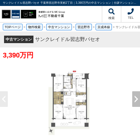
サンクレイドル習志野パセオ 千葉県習志野市実籾2丁目｜3,390万円の中古マンション｜分譲マンション情報｜ME不動産千葉
TEL
検索
TOPページ
>
物件検索
>
中古マンション
>
習志野市
>
京成本線
>
サンクレイドル
サンクレイドル習志野パセオ
中古マンション
3,390万円