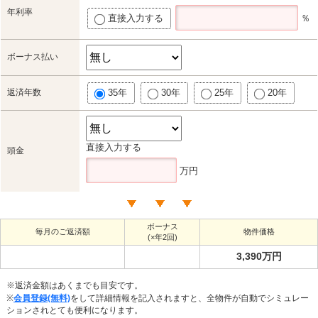
年利率
直接入力する
％
ボーナス払い
返済年数
35年
30年
25年
20年
直接入力する
頭金
万円
ボーナス
毎月のご返済額
物件価格
(×年2回)
3,390万円
※返済金額はあくまでも目安です。
※
会員登録(無料)
をして詳細情報を記入されますと、全物件が自動でシミュレー
ションされとても便利になります。