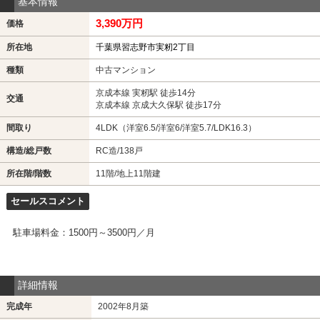
基本情報
3,390万円
価格
所在地
千葉県習志野市実籾2丁目
種類
中古マンション
京成本線 実籾駅 徒歩14分
交通
京成本線 京成大久保駅 徒歩17分
間取り
4LDK（洋室6.5/洋室6/洋室5.7/LDK16.3）
構造/総戸数
RC造/138戸
所在階/階数
11階/地上11階建
セールスコメント
駐車場料金：1500円～3500円／月
詳細情報
完成年
2002年8月築