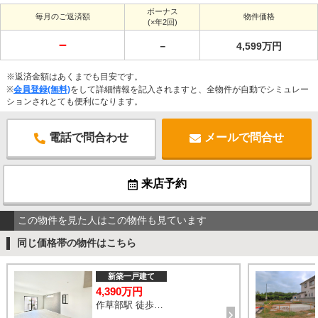
ボーナス
毎月のご返済額
物件価格
(×年2回)
－
－
4,599万円
※返済金額はあくまでも目安です。
※
会員登録(無料)
をして詳細情報を記入されますと、全物件が自動でシミュレー
ションされとても便利になります。
電話で問合わせ
メールで問合せ
来店予約
この物件を見た人はこの物件も見ています
同じ価格帯の物件はこちら
新築一戸建て
4,390万円
作草部駅 徒歩2分