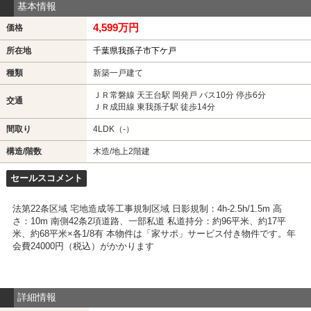
基本情報
4,599万円
価格
所在地
千葉県我孫子市下ケ戸
種類
新築一戸建て
ＪＲ常磐線 天王台駅 岡発戸 バス10分 停歩6分
交通
ＪＲ成田線 東我孫子駅 徒歩14分
間取り
4LDK（-）
構造/階数
木造/地上2階建
セールスコメント
法第22条区域 宅地造成等工事規制区域 日影規制：4h-2.5h/1.5m 高
さ：10m 南側42条2項道路、一部私道 私道持分：約96平米、約17平
米、約68平米×各1/8有 本物件は「家サポ」サービス付き物件です。年
会費24000円（税込）がかかります
詳細情報