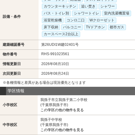
カウンターキッチン
追い焚き
シャワー
バス・トイレ別
シャワートイレ
室内洗濯機置場
設備・条件
浴室乾燥機
コンロ二口
Wクローゼット
床下収納
バルコニー
TVドアホン
都市ガス
カースペース2台以上
建築確認番号
第26UDI1W建02401号
RHS-991023561
物件番号
情報更新日
2026年08月10日
次回更新日
2026年08月24日
※各種情報と差異がある場合は現況優先となります
学区情報
我孫子市立我孫子第二小学校
小学校区
(千葉県我孫子市)
この学区の他の物件を見る
我孫子中学校
中学校区
(千葉県我孫子市)
この学区の他の物件を見る