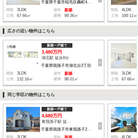
千葉県千葉市稲毛区轟町4丁目
3LDK
4LDK
間取
築年
新築
間取
土地
67.66㎡
建物
99.36㎡
土地
100.11㎡
広さの近い物件はこちら
新築一戸建て
3,480万円
湖北駅 徒歩8分
千葉県我孫子市湖北台3丁目
3LDK
3LDK
間取
築年
新築
間取
土地
132.16㎡
建物
98.01㎡
土地
67.66㎡
同じ学区の物件はこちら
新築一戸建て
4,680万円
東我孫子駅 徒歩8分
千葉県我孫子市東我孫子2丁目
3LDK
4LDK
間取
築年
新築
間取