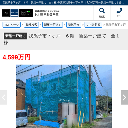
我孫子市下ヶ戸 ６期 新築一戸建て 全１棟 千葉県我孫子市下ケ戸 ｜4,599万円の新築一戸建て｜分譲住宅や新築物件｜ME不動産千葉
TEL
検索
TOPページ
>
物件検索
>
新築一戸建て
>
我孫子市
>
ＪＲ常磐線
>
我孫子市下ヶ戸
我孫子市下ヶ戸 ６期 新築一戸建て 全１
新築一戸建て
棟
4,599万円