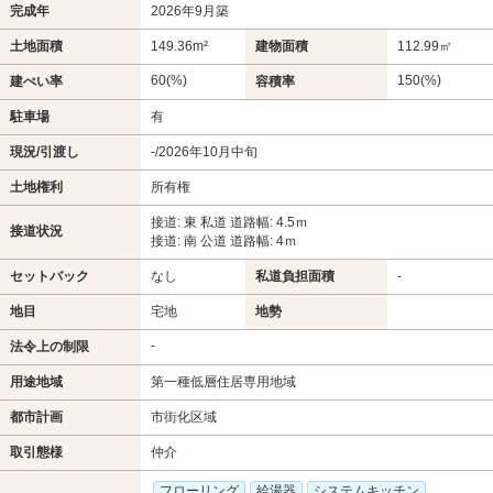
完成年
2026年9月築
土地面積
149.36m²
建物面積
112.99㎡
60(%)
150(%)
建ぺい率
容積率
駐車場
有
現況/引渡し
-/2026年10月中旬
土地権利
所有権
接道: 東 私道 道路幅: 4.5ｍ
接道状況
接道: 南 公道 道路幅: 4ｍ
セットバック
なし
私道負担面積
-
地目
宅地
地勢
-
法令上の制限
用途地域
第一種低層住居専用地域
都市計画
市街化区域
取引態様
仲介
フローリング
給湯器
システムキッチン