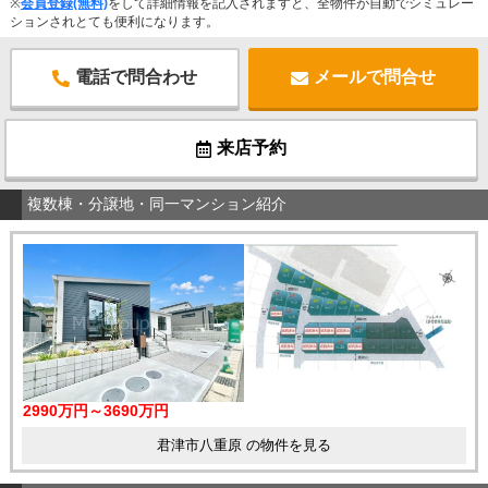
※
会員登録(無料)
をして詳細情報を記入されますと、全物件が自動でシミュレー
ションされとても便利になります。
電話で問合わせ
メールで問合せ
来店予約
複数棟・分譲地・同一マンション紹介
2990万円～3690万円
君津市八重原 の物件を見る