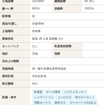
土地面積
210.89m²
建物面積
94.78㎡
60(%)
200(%)
建ぺい率
容積率
駐車場
有
現況/引渡し
空家/即時
土地権利
所有権
接道状況
接道: 西 公道 道路幅: 6ｍ
セットバック
なし
私道負担面積
-
地目
宅地
地勢
-
法令上の制限
用途地域
第一種中高層住居専用地域
都市計画
市街化区域
取引態様
仲介
給湯器
オール電化
システムキッチン
設備・条件
シャワートイレ
コンロ三口
Wクローゼット
宅配ボックス
都市ガス
カースペース2台以上