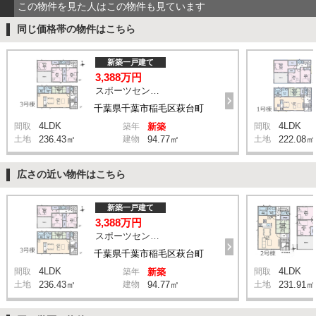
この物件を見た人はこの物件も見ています
同じ価格帯の物件はこちら
新築一戸建て
3,388万円
スポーツセンター駅 徒歩11分
千葉県千葉市稲毛区萩台町
4LDK
4LDK
間取
築年
新築
間取
土地
236.43㎡
建物
94.77㎡
土地
222.08㎡
広さの近い物件はこちら
新築一戸建て
3,388万円
スポーツセンター駅 徒歩11分
千葉県千葉市稲毛区萩台町
4LDK
4LDK
間取
築年
新築
間取
土地
236.43㎡
建物
94.77㎡
土地
231.91㎡