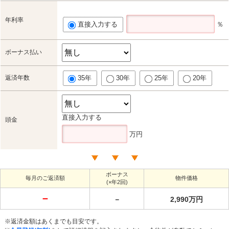
年利率
直接入力する
％
ボーナス払い
返済年数
35年
30年
25年
20年
直接入力する
頭金
万円
ボーナス
毎月のご返済額
物件価格
(×年2回)
－
－
2,990万円
※返済金額はあくまでも目安です。