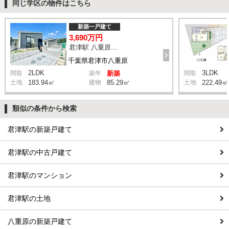
同じ学区の物件はこちら
新築一戸建て
3,690万円
君津駅 八重原A10棟前バス停 バス10分 停歩10分
千葉県君津市八重原
2LDK
3LDK
間取
築年
新築
間取
土地
183.94㎡
建物
85.29㎡
土地
222.49㎡
類似の条件から検索
君津駅の新築戸建て
君津駅の中古戸建て
君津駅のマンション
君津駅の土地
八重原の新築戸建て