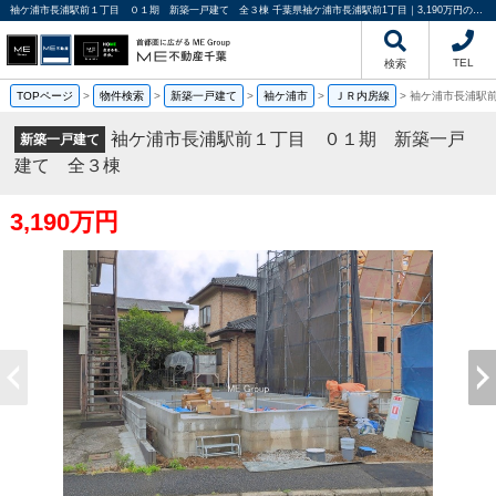
袖ケ浦市長浦駅前１丁目 ０１期 新築一戸建て 全３棟 千葉県袖ケ浦市長浦駅前1丁目｜3,190万円の新築一戸建て｜分譲住宅や新築物件｜ME不動産千葉
TEL
検索
TOPページ
>
物件検索
>
新築一戸建て
>
袖ケ浦市
>
ＪＲ内房線
>
袖ケ浦市長浦駅
袖ケ浦市長浦駅前１丁目 ０１期 新築一戸
新築一戸建て
建て 全３棟
3,190万円