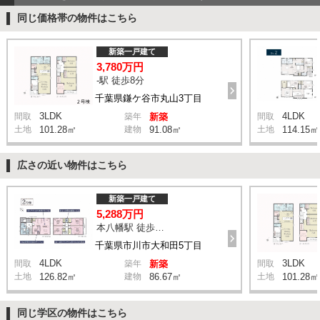
同じ価格帯の物件はこちら
新築一戸建て
3,780万円
-駅 徒歩8分
千葉県鎌ケ谷市丸山3丁目
3LDK
4LDK
間取
築年
新築
間取
土地
101.28㎡
建物
91.08㎡
土地
114.15㎡
広さの近い物件はこちら
新築一戸建て
5,288万円
本八幡駅 徒歩20分
千葉県市川市大和田5丁目
4LDK
3LDK
間取
築年
新築
間取
土地
126.82㎡
建物
86.67㎡
土地
101.28㎡
同じ学区の物件はこちら