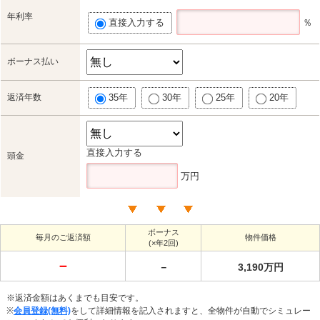
年利率
直接入力する
％
ボーナス払い
返済年数
35年
30年
25年
20年
直接入力する
頭金
万円
ボーナス
毎月のご返済額
物件価格
(×年2回)
－
－
3,190万円
※返済金額はあくまでも目安です。
※
会員登録(無料)
をして詳細情報を記入されますと、全物件が自動でシミュレー