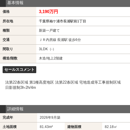
基本情報
3,190万円
価格
所在地
千葉県袖ケ浦市長浦駅前1丁目
種類
新築一戸建て
交通
ＪＲ内房線 長浦駅 徒歩6分
間取り
3LDK（-）
構造/階数
木造/地上2階建
セールスコメント
法第22条区域 第1種高度地区 法第22条区域 宅地造成等工事規制区域
日影規制3h-2h/4m
詳細情報
完成年
2026年9月築
土地面積
81.43m²
建物面積
82.18㎡