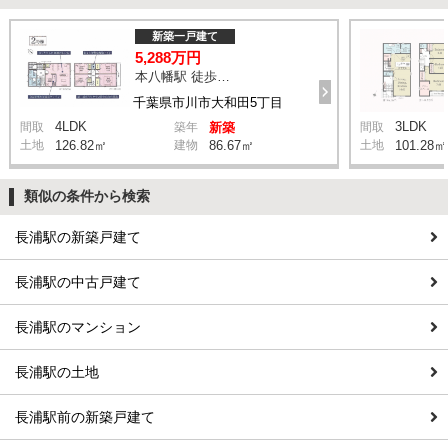
新築一戸建て
5,288万円
本八幡駅 徒歩20分
千葉県市川市大和田5丁目
4LDK
3LDK
間取
築年
新築
間取
土地
126.82㎡
建物
86.67㎡
土地
101.28㎡
類似の条件から検索
長浦駅の新築戸建て
長浦駅の中古戸建て
長浦駅のマンション
長浦駅の土地
長浦駅前の新築戸建て