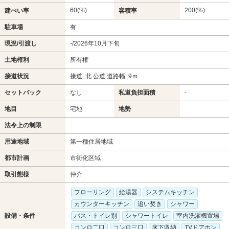
60(%)
200(%)
建ぺい率
容積率
駐車場
有
現況/引渡し
-/2026年10月下旬
土地権利
所有権
接道状況
接道: 北 公道 道路幅: 9ｍ
セットバック
なし
私道負担面積
-
地目
宅地
地勢
-
法令上の制限
用途地域
第一種住居地域
都市計画
市街化区域
取引態様
仲介
フローリング
給湯器
システムキッチン
カウンターキッチン
追い焚き
シャワー
設備・条件
バス・トイレ別
シャワートイレ
室内洗濯機置場
コンロ二口
コンロ三口
床下収納
TVドアホン