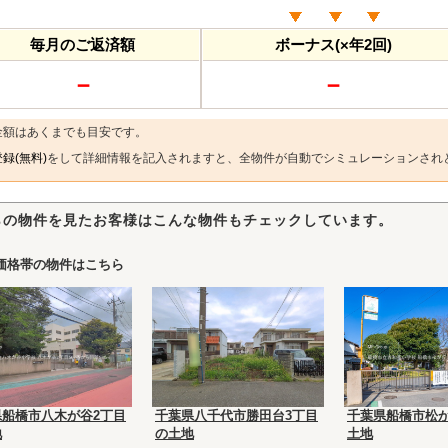
毎月のご返済額
ボーナス(×年2回)
－
－
金額はあくまでも目安です。
録(無料)
をして詳細情報を記入されますと、全物件が自動でシミュレーションされ
らの物件を見たお客様はこんな物件もチェックしています。
価格帯の物件はこちら
県船橋市八木が谷2丁目
千葉県八千代市勝田台3丁目
千葉県船橋市松が
地
の土地
土地