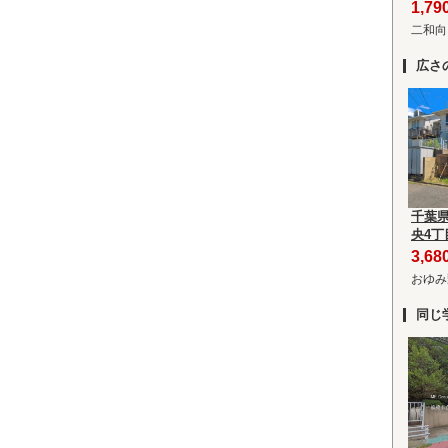
1,7
二和向
広さ
千葉
央4丁
3,6
おゆみ
同じ