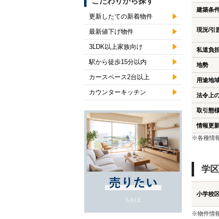
こだわりから探す
建築条
更新したての新着物件
現況/引
最新値下げ物件
3LDK以上家族向け
私道負
駅から徒歩15分以内
地勢
カースペース2台以上
用途地
カウンターキッチン
法令上
取引態
情報更
※各種情
学区
小学校
※物件情