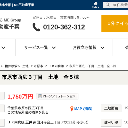
物件検索
譲地情報｜ME不動産千葉
定休日：水曜日 営業時間：9：00～
1分クイ
0120-362-312
サービス一覧
お役立ち情報
>
>
>
>
物件検索
>
土地
市原市
ＪＲ内房線
市原市西広３丁目 土地 全５棟
市原市西広３丁目 土地 全５棟
1,750万円
千葉県市原市西広3丁目
19
土地面積
MAPで確認
この地域周辺の物件を見る
ＪＲ内房線
五井
南国分寺台三丁目 バス21分 停歩6分
5
建ぺい率