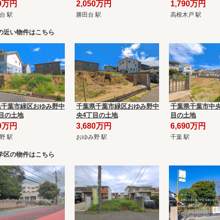
90万円
2,050万円
1,790万円
台 駅
勝田台 駅
高根木戸 駅
の近い物件はこちら
県千葉市緑区おゆみ野中
千葉県千葉市緑区おゆみ野中
千葉県千葉市中央
目の土地
央4丁目の土地
目の土地
80万円
3,680万円
6,690万円
野 駅
おゆみ野 駅
千葉 駅
学区の物件はこちら