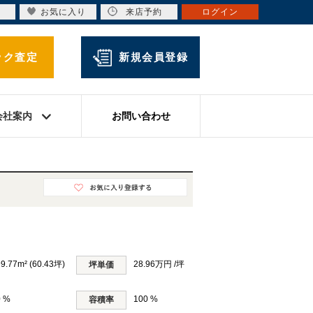
お気に入り
来店予約
ログイン
ック査定
新規会員登録
会社案内
お問い合わせ
9.77m² (60.43坪)
28.96万円 /坪
坪単価
0 %
100 %
容積率