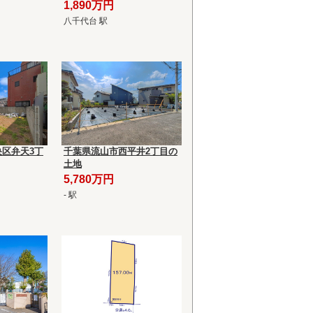
1,890万円
八千代台 駅
区弁天3丁
千葉県流山市西平井2丁目の
土地
5,780万円
- 駅