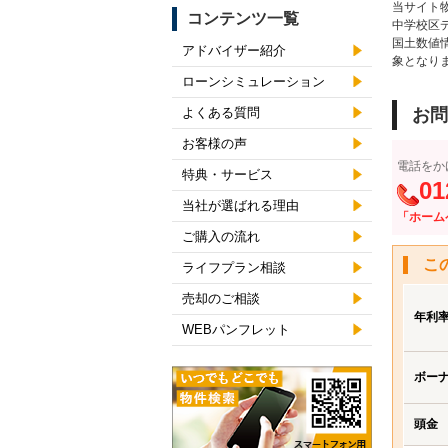
当サイト
コンテンツ一覧
中学校区
国土数値
アドバイザー紹介
象となり
ローンシミュレーション
よくある質問
お問
お客様の声
電話をか
特典・サービス
01
当社が選ばれる理由
「ホーム
ご購入の流れ
こ
ライフプラン相談
売却のご相談
年利
WEBパンフレット
ボー
頭金