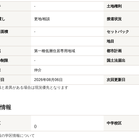
件
-
土地権利
渡し
更地/相談
接道状況
担面積
-
セットバック
地目
域
第一種低層住居専用地域
都市計画
の制限
-
国土法届出
様
仲介
新日
2026年08月06日
次回更新日
報と差異がある場合は現況優先となります
情報
区
中学校区
()
報の学区情報について