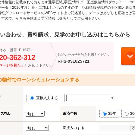
物件情報に記載されております通学区域(学区)情報は、国土数値情報ダウンロードサ
データ【2016年度】を元に加工したものですので、記載情報が現在の学区域と異な
情報ダウンロードサービスのWEBサイト上で記述通り、データは必ずしも正確とは言
ますので、そちらを踏まえ学区情報は参考としてご活用下さい。
い合わせ、資料請求、見学のお申し込みはこちらから
ける（携帯･PHS可）
お問い合わせ番号をお伝えください
20-362-312
RHS-991025721
ページを見た」
とお伝え下さい。
の物件でローンシミュレーションする
率
直接入力する
％
ナス払い
返済年数
35年
3
直接入力する
万