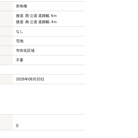
所有権
接道: 西 公道 道路幅: 6ｍ
接道: 南 公道 道路幅: 4ｍ
なし
宅地
市街化区域
不要
2026年08月20日
()