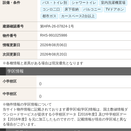
設備・条件
バス・トイレ別
シャワートイレ
室内洗濯機置場
コンロ二口
床下収納
バルコニー
TVドアホン
都市ガス
カースペース2台以上
建築確認番号
第HPA-26-07824-1号
RHS-991025986
物件番号
情報更新日
2026年08月06日
次回更新日
2026年08月20日
※各種情報と差異がある場合は現況優先となります
学区情報
小学校区
()
中学校区
()
※物件情報の学区情報について
当サイト物件情報に記載されております通学区域(学区)情報は、国土数値情報ダ
ウンロードサービスが提供する小学校区データ【2016年度】及び中学校区デー
タ【2016年度】を元に加工したものですので、記載情報が現在の学区域と異な
る場合がございます。