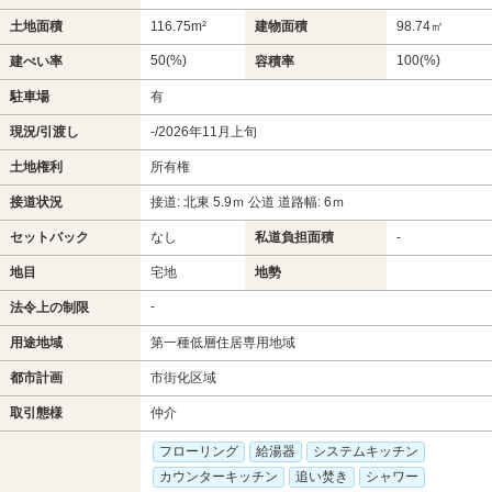
土地面積
116.75m²
建物面積
98.74㎡
50(%)
100(%)
建ぺい率
容積率
駐車場
有
現況/引渡し
-/2026年11月上旬
土地権利
所有権
接道状況
接道: 北東 5.9ｍ 公道 道路幅: 6ｍ
セットバック
なし
私道負担面積
-
地目
宅地
地勢
-
法令上の制限
用途地域
第一種低層住居専用地域
都市計画
市街化区域
取引態様
仲介
フローリング
給湯器
システムキッチン
カウンターキッチン
追い焚き
シャワー