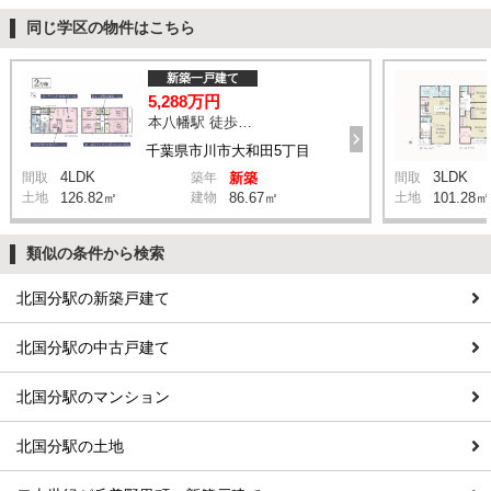
同じ学区の物件はこちら
新築一戸建て
5,288万円
本八幡駅 徒歩20分
千葉県市川市大和田5丁目
4LDK
3LDK
間取
築年
新築
間取
土地
126.82㎡
建物
86.67㎡
土地
101.28㎡
類似の条件から検索
北国分駅の新築戸建て
北国分駅の中古戸建て
北国分駅のマンション
北国分駅の土地