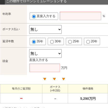
この物件でローンシミュレーションする
年利率
直接入力する
％
ボーナス払い
返済年数
35年
30年
25年
20年
直接入力する
頭金
万円
ボーナス
毎月のご返済額
物件価格
(×年2回)
－
－
5,290万円