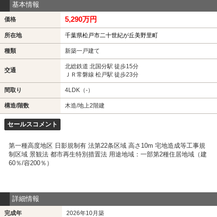
基本情報
5,290万円
価格
所在地
千葉県松戸市二十世紀が丘美野里町
種類
新築一戸建て
北総鉄道 北国分駅 徒歩15分
交通
ＪＲ常磐線 松戸駅 徒歩23分
間取り
4LDK（-）
構造/階数
木造/地上2階建
セールスコメント
第一種高度地区 日影規制有 法第22条区域 高さ10m 宅地造成等工事規
制区域 景観法 都市再生特別措置法 用途地域：一部第2種住居地域（建
60％/容200％）
詳細情報
完成年
2026年10月築