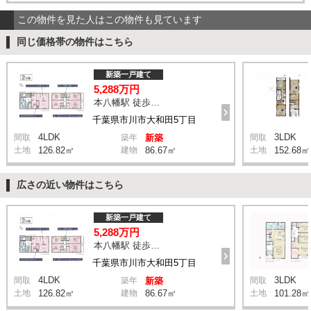
この物件を見た人はこの物件も見ています
同じ価格帯の物件はこちら
新築一戸建て
5,288万円
本八幡駅 徒歩20分
千葉県市川市大和田5丁目
4LDK
3LDK
間取
築年
新築
間取
土地
126.82㎡
建物
86.67㎡
土地
152.68㎡
広さの近い物件はこちら
新築一戸建て
5,288万円
本八幡駅 徒歩20分
千葉県市川市大和田5丁目
4LDK
3LDK
間取
築年
新築
間取
土地
126.82㎡
建物
86.67㎡
土地
101.28㎡