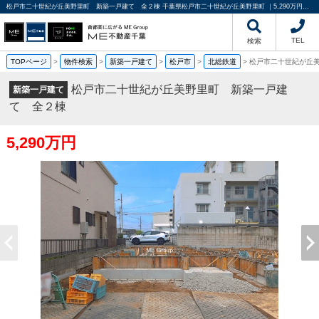
松戸市二十世紀が丘美野里町 新築一戸建て 全２棟 千葉県松戸市二十世紀が丘美野里町 ｜5,290万円の新築一戸建て｜分譲住宅や新築物件｜ME不動産千葉
TEL
検索
TOPページ
>
物件検索
>
新築一戸建て
>
松戸市
>
北総鉄道
>
松戸市二十世紀が丘
松戸市二十世紀が丘美野里町 新築一戸建
新築一戸建て
て 全２棟
5,290万円