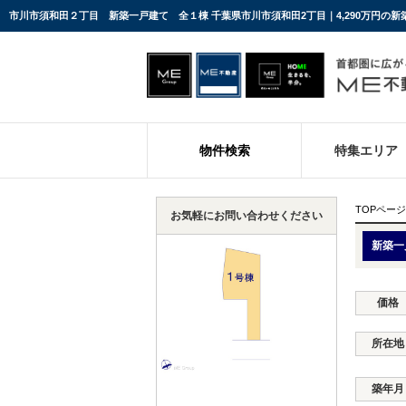
市川市須和田２丁目 新築一戸建て 全１棟 千葉県市川市須和田2丁目｜4,290万円の
物件検索
特集エリア
TOPページ
お気軽にお問い合わせください
新築一
価格
所在地
築年月