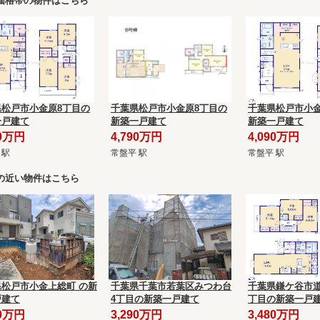
価格帯の物件はこちら
県松戸市小金原8丁目の
千葉県松戸市小金原8丁目の
千葉県松戸市小金
一戸建て
新築一戸建て
新築一戸建て
90万円
4,790万円
4,090万円
 駅
常盤平 駅
常盤平 駅
の近い物件はこちら
県松戸市小金上総町 の新
千葉県千葉市若葉区みつわ台
千葉県鎌ケ谷市道
戸建て
4丁目の新築一戸建て
丁目の新築一戸
80万円
3,290万円
3,480万円