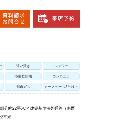
ー
追い焚き
シャワー
浴室乾燥機
コンロ二口
都市ガス
カースペース2台以上
地状部分約22平米含 建築基準法外通路（南西
2平米