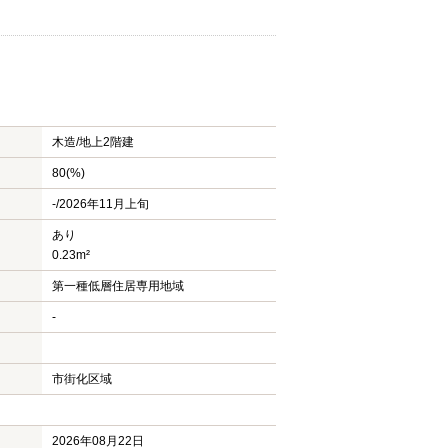
木造/
地上2階建
80(%)
-/2026年11月上旬
あり
0.23m²
第一種低層住居専用地域
-
市街化区域
2026年08月22日