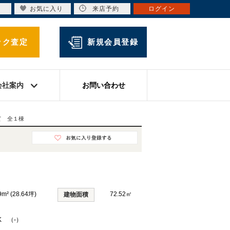
お気に入り
来店予約
ログイン
ック査定
新規会員登録
会社案内
お問い合わせ
て 全１棟
9m² (28.64坪)
72.52㎡
建物面積
K （-）