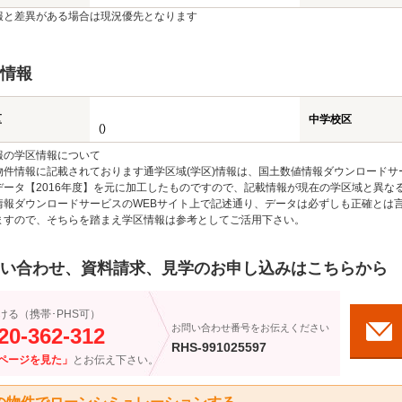
報と差異がある場合は現況優先となります
情報
区
中学校区
()
報の学区情報について
物件情報に記載されております通学区域(学区)情報は、国土数値情報ダウンロードサ
データ【2016年度】を元に加工したものですので、記載情報が現在の学区域と異な
情報ダウンロードサービスのWEBサイト上で記述通り、データは必ずしも正確とは言
ますので、そちらを踏まえ学区情報は参考としてご活用下さい。
い合わせ、資料請求、見学のお申し込みはこちらから
ける（携帯･PHS可）
お問い合わせ番号をお伝えください
20-362-312
RHS-991025597
ページを見た」
とお伝え下さい。