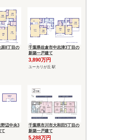
原8丁目の
千葉県佐倉市中志津3丁目の
新築一戸建て
3,890万円
ユーカリが丘 駅
野辺中央3
千葉県市川市大和田5丁目の
建て
新築一戸建て
5,288万円