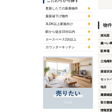
こだわりから探す
更新したての新着物件
最新値下げ物件
3LDK以上家族向け
物件
駅から徒歩15分以内
採光面
カースペース2台以上
建ぺい
カウンターキッチン
駐車場
土地権
接道状
セット
地目
建築確
取引態
情報更