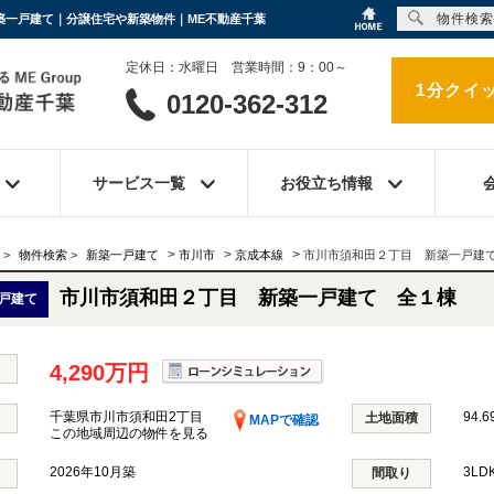
物件検索
新築一戸建て｜分譲住宅や新築物件｜ME不動産千葉
定休日：水曜日 営業時間：9：00～
1分クイ
0120-362-312
サービス一覧
お役立ち情報
>
>
>
>
物件検索
>
新築一戸建て
市川市
京成本線
市川市須和田２丁目 新築一戸建
市川市須和田２丁目 新築一戸建て 全１棟
戸建て
4,290万円
千葉県市川市須和田2丁目
94.6
土地面積
MAPで確認
この地域周辺の物件を見る
2026年10月築
3LD
間取り