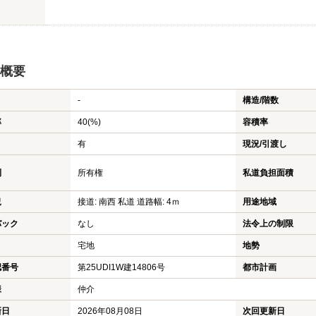
概要
-
構造/階数
率
40(%)
容積率
有
現況/引渡し
利
所有権
私道負担面積
況
接道: 南西 私道 道路幅: 4ｍ
用途地域
バック
なし
法令上の制限
宅地
地勢
認番号
第25UDI1W建14806号
都市計画
様
仲介
新日
2026年08月08日
次回更新日