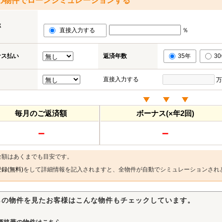
の物件でローンシミュレーションする
率
直接入力する
％
ナス払い
返済年数
35年
3
直接入力する
万
毎月のご返済額
ボーナス(×年2回)
－
－
金額はあくまでも目安です。
録(無料)
をして詳細情報を記入されますと、全物件が自動でシミュレーションされ
らの物件を見たお客様はこんな物件もチェックしています。