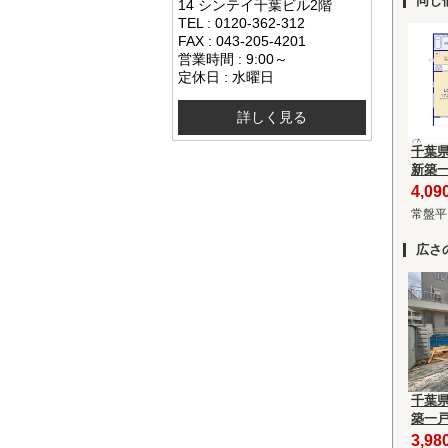
同じ
14 シンテイ千葉ビル2階
TEL : 0120-362-312
FAX : 043-205-4201
営業時間 : 9:00～
定休日 : 水曜日
詳しく見る
千葉
新築
4,0
常盤平
広さ
千葉
築一
3,9