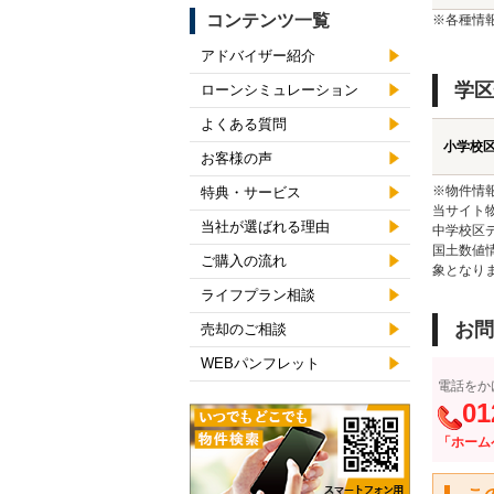
コンテンツ一覧
※各種情
アドバイザー紹介
学区
ローンシミュレーション
よくある質問
小学校
お客様の声
※物件情
特典・サービス
当サイト
当社が選ばれる理由
中学校区
国土数値
ご購入の流れ
象となり
ライフプラン相談
お問
売却のご相談
WEBパンフレット
電話をか
01
「ホーム