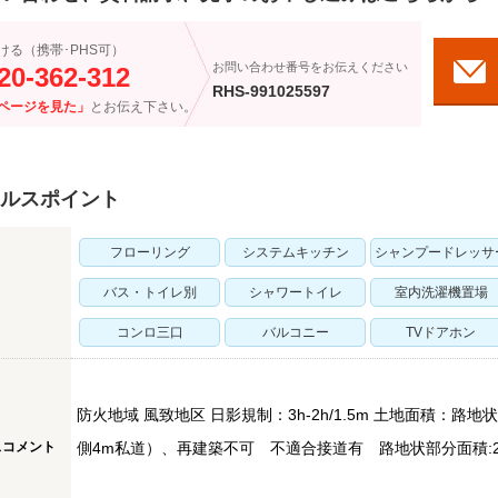
ける（携帯･PHS可）
お問い合わせ番号をお伝えください
20-362-312
RHS-991025597
ページを見た」
とお伝え下さい。
ルスポイント
フローリング
システムキッチン
シャンプードレッサ
バス・トイレ別
シャワートイレ
室内洗濯機置場
コンロ三口
バルコニー
TVドアホン
防火地域 風致地区 日影規制：3h-2h/1.5m 土地面積：路
スコメント
側4m私道）、再建築不可 不適合接道有 路地状部分面積:2