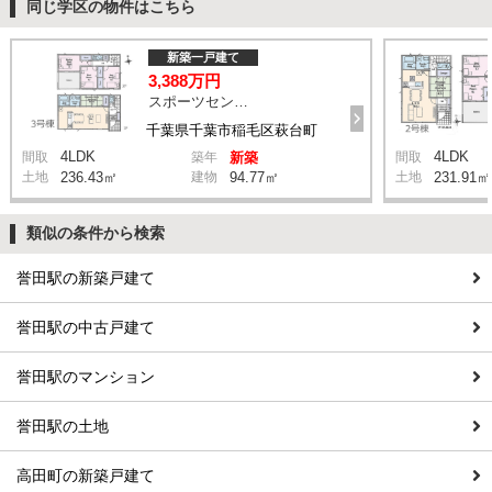
同じ学区の物件はこちら
新築一戸建て
3,388万円
スポーツセンター駅 徒歩11分
千葉県千葉市稲毛区萩台町
4LDK
4LDK
間取
築年
新築
間取
土地
236.43㎡
建物
94.77㎡
土地
231.91㎡
類似の条件から検索
誉田駅の新築戸建て
誉田駅の中古戸建て
誉田駅のマンション
誉田駅の土地
高田町の新築戸建て