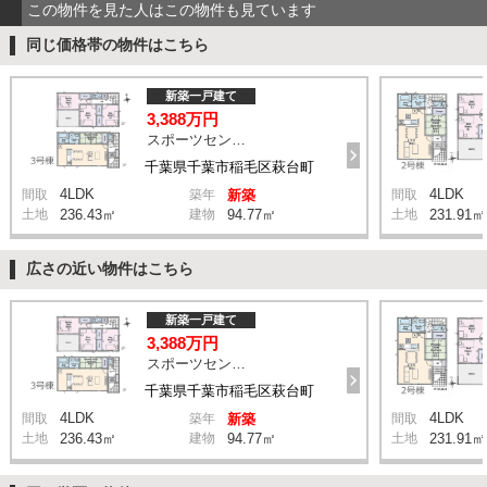
この物件を見た人はこの物件も見ています
同じ価格帯の物件はこちら
新築一戸建て
3,388万円
スポーツセンター駅 徒歩11分
千葉県千葉市稲毛区萩台町
4LDK
4LDK
間取
築年
新築
間取
土地
236.43㎡
建物
94.77㎡
土地
231.91㎡
広さの近い物件はこちら
新築一戸建て
3,388万円
スポーツセンター駅 徒歩11分
千葉県千葉市稲毛区萩台町
4LDK
4LDK
間取
築年
新築
間取
土地
236.43㎡
建物
94.77㎡
土地
231.91㎡