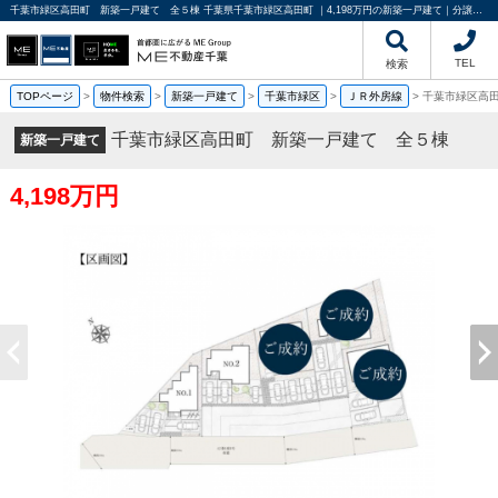
千葉市緑区高田町 新築一戸建て 全５棟 千葉県千葉市緑区高田町 ｜4,198万円の新築一戸建て｜分譲住宅や新築物件｜ME不動産千葉
TEL
検索
TOPページ
>
物件検索
>
新築一戸建て
>
千葉市緑区
>
ＪＲ外房線
>
千葉市緑区高
千葉市緑区高田町 新築一戸建て 全５棟
新築一戸建て
4,198万円