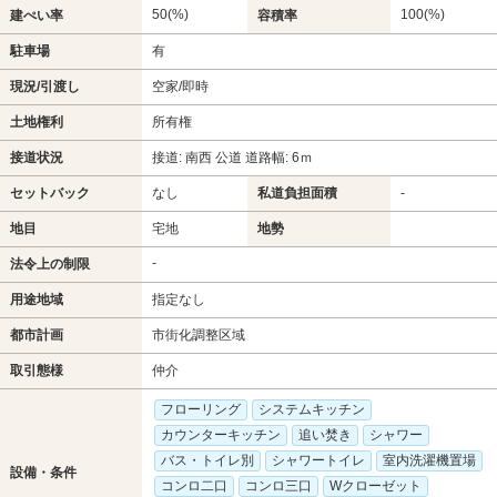
50(%)
100(%)
建ぺい率
容積率
駐車場
有
現況/引渡し
空家/即時
土地権利
所有権
接道状況
接道: 南西 公道 道路幅: 6ｍ
セットバック
なし
私道負担面積
-
地目
宅地
地勢
-
法令上の制限
用途地域
指定なし
都市計画
市街化調整区域
取引態様
仲介
フローリング
システムキッチン
カウンターキッチン
追い焚き
シャワー
バス・トイレ別
シャワートイレ
室内洗濯機置場
設備・条件
コンロ二口
コンロ三口
Wクローゼット