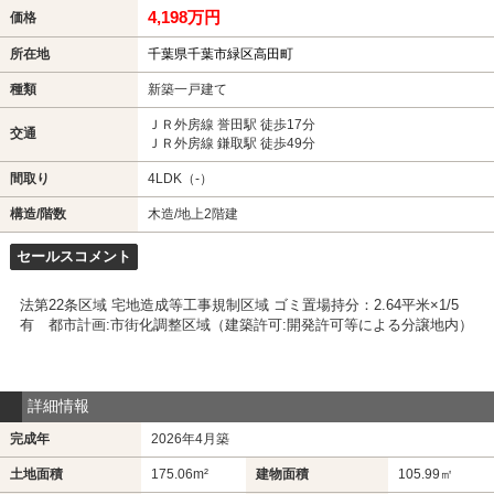
4,198万円
価格
所在地
千葉県千葉市緑区高田町
種類
新築一戸建て
ＪＲ外房線 誉田駅 徒歩17分
交通
ＪＲ外房線 鎌取駅 徒歩49分
間取り
4LDK（-）
構造/階数
木造/地上2階建
セールスコメント
法第22条区域 宅地造成等工事規制区域 ゴミ置場持分：2.64平米×1/5
有 都市計画:市街化調整区域（建築許可:開発許可等による分譲地内）
詳細情報
完成年
2026年4月築
土地面積
175.06m²
建物面積
105.99㎡