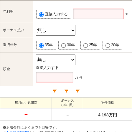
年利率
直接入力する
％
ボーナス払い
返済年数
35年
30年
25年
20年
直接入力する
頭金
万円
ボーナス
毎月のご返済額
物件価格
(×年2回)
－
－
4,198万円
※返済金額はあくまでも目安です。