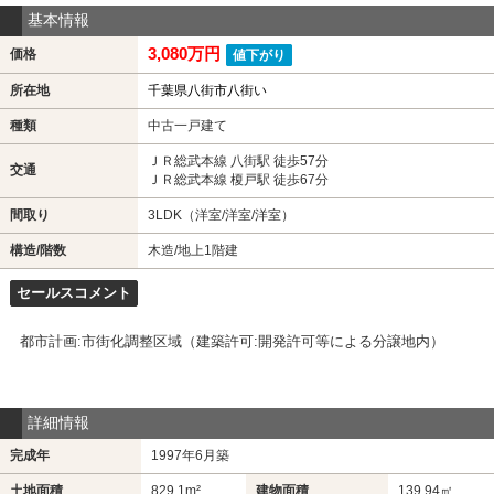
基本情報
3,080万円
価格
値下がり
所在地
千葉県八街市八街い
種類
中古一戸建て
ＪＲ総武本線 八街駅 徒歩57分
交通
ＪＲ総武本線 榎戸駅 徒歩67分
間取り
3LDK（洋室/洋室/洋室）
構造/階数
木造/地上1階建
セールスコメント
都市計画:市街化調整区域（建築許可:開発許可等による分譲地内）
詳細情報
完成年
1997年6月築
土地面積
829.1m²
建物面積
139.94㎡