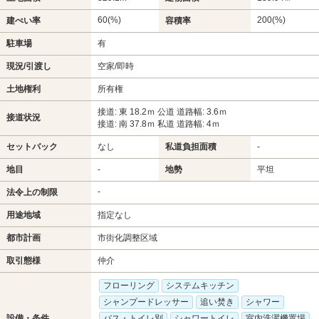
60(%)
200(%)
建ぺい率
容積率
駐車場
有
現況/引渡し
空家/即時
土地権利
所有権
接道: 東 18.2ｍ 公道 道路幅: 3.6ｍ
接道状況
接道: 南 37.8ｍ 私道 道路幅: 4ｍ
セットバック
なし
私道負担面積
-
地目
-
地勢
平坦
-
法令上の制限
用途地域
指定なし
都市計画
市街化調整区域
取引態様
仲介
フローリング
システムキッチン
シャンプードレッサー
追い焚き
シャワー
設備・条件
バス・トイレ別
シャワートイレ
室内洗濯機置場