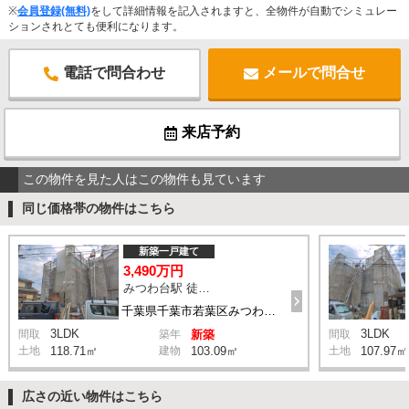
※
会員登録(無料)
をして詳細情報を記入されますと、全物件が自動でシミュレー
ションされとても便利になります。
電話で問合わせ
メールで問合せ
来店予約
この物件を見た人はこの物件も見ています
同じ価格帯の物件はこちら
新築一戸建て
3,490万円
みつわ台駅 徒歩13分
千葉県千葉市若葉区みつわ台4丁目
3LDK
3LDK
間取
築年
新築
間取
土地
118.71㎡
建物
103.09㎡
土地
107.97㎡
広さの近い物件はこちら