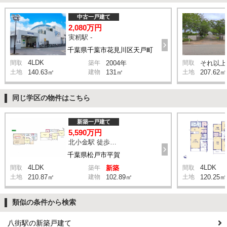
中古一戸建て
2,080万円
実籾駅 -
千葉県千葉市花見川区天戸町
4LDK
間取
築年
2004年
間取
それ以上
土地
140.63㎡
建物
131㎡
土地
207.62㎡
同じ学区の物件はこちら
新築一戸建て
5,590万円
北小金駅 徒歩9分
千葉県松戸市平賀
4LDK
4LDK
間取
築年
新築
間取
土地
210.87㎡
建物
102.89㎡
土地
120.25㎡
類似の条件から検索
八街駅の新築戸建て