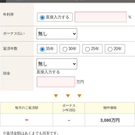
年利率
直接入力する
％
ボーナス払い
返済年数
35年
30年
25年
20年
直接入力する
頭金
万円
ボーナス
毎月のご返済額
物件価格
(×年2回)
－
－
3,080万円
※返済金額はあくまでも目安です。