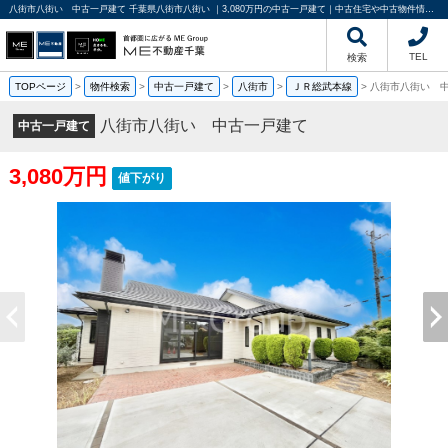
八街市八街い 中古一戸建て 千葉県八街市八街い ｜3,080万円の中古一戸建て｜中古住宅や中古物件情報｜ME不動産千葉
TEL
検索
TOPページ
>
物件検索
>
中古一戸建て
>
八街市
>
ＪＲ総武本線
>
八街市八街い 
八街市八街い 中古一戸建て
中古一戸建て
3,080万円
値下がり