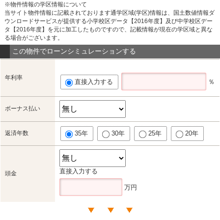
※物件情報の学区情報について
当サイト物件情報に記載されております通学区域(学区)情報は、国土数値情報ダ
ウンロードサービスが提供する小学校区データ【2016年度】及び中学校区デー
タ【2016年度】を元に加工したものですので、記載情報が現在の学区域と異な
る場合がございます。
この物件でローンシミュレーションする
年利率
直接入力する
％
ボーナス払い
返済年数
35年
30年
25年
20年
直接入力する
頭金
万円