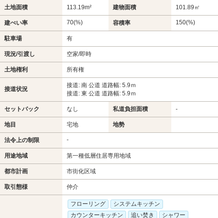
土地面積
113.19m²
建物面積
101.89㎡
70(%)
150(%)
建ぺい率
容積率
駐車場
有
現況/引渡し
空家/即時
土地権利
所有権
接道: 南 公道 道路幅: 5.9ｍ
接道状況
接道: 東 公道 道路幅: 5.9ｍ
セットバック
なし
私道負担面積
-
地目
宅地
地勢
-
法令上の制限
用途地域
第一種低層住居専用地域
都市計画
市街化区域
取引態様
仲介
フローリング
システムキッチン
カウンターキッチン
追い焚き
シャワー