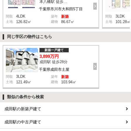
本八幡駅 徒歩20分
千葉県市川市大和田5丁目
4LDK
3LDK
間取
築年
新築
間取
土地
126.82㎡
建物
86.67㎡
土地
101.28㎡
同じ学区の物件はこちら
新築一戸建て
3,899万円
成田駅 徒歩28分
千葉県成田市土屋
3LDK
間取
築年
新築
土地
121.49㎡
建物
103.94㎡
類似の条件から検索
成田駅の新築戸建て
成田駅の中古戸建て