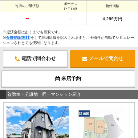
ボーナス
毎月のご返済額
物件価格
(×年2回)
－
－
4,299万円
※返済金額はあくまでも目安です。
※
会員登録(無料)
をして詳細情報を記入されますと、全物件が自動でシミュレー
ションされとても便利になります。
電話で問合わせ
メールで問合せ
来店予約
複数棟・分譲地・同一マンション紹介