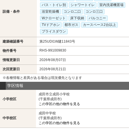
バス・トイレ別
シャワートイレ
室内洗濯機置場
設備・条件
浴室乾燥機
コンロ二口
コンロ三口
Wクローゼット
床下収納
バルコニー
TVドアホン
都市ガス
カースペース2台以上
プライスダウン
建築確認番号
第25UDI1W建11843号
RHS-991009830
物件番号
情報更新日
2026年08月07日
次回更新日
2026年08月21日
※各種情報と差異がある場合は現況優先となります
学区情報
成田市立成田小学校
小学校区
(千葉県成田市)
この学区の他の物件を見る
成田中学校
中学校区
(千葉県成田市)
この学区の他の物件を見る