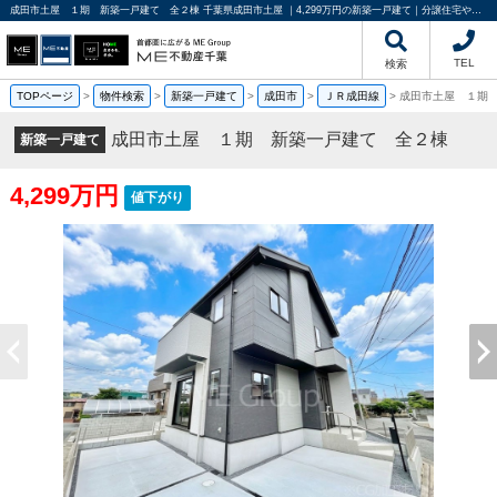
成田市土屋 １期 新築一戸建て 全２棟 千葉県成田市土屋 ｜4,299万円の新築一戸建て｜分譲住宅や新築物件｜ME不動産千葉
TEL
検索
TOPページ
>
物件検索
>
新築一戸建て
>
成田市
>
ＪＲ成田線
>
成田市土屋 １期
成田市土屋 １期 新築一戸建て 全２棟
新築一戸建て
4,299万円
値下がり