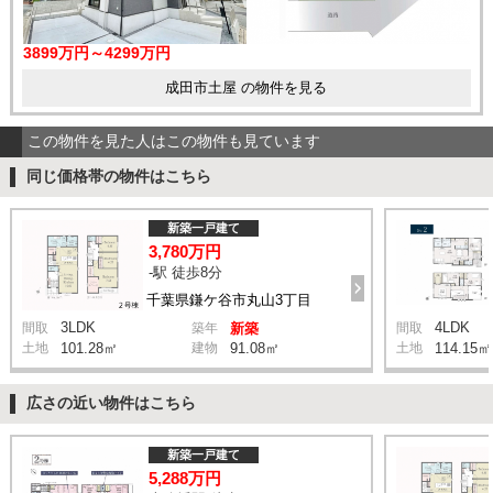
3899万円～4299万円
成田市土屋 の物件を見る
この物件を見た人はこの物件も見ています
同じ価格帯の物件はこちら
新築一戸建て
3,780万円
-駅 徒歩8分
千葉県鎌ケ谷市丸山3丁目
3LDK
4LDK
間取
築年
新築
間取
土地
101.28㎡
建物
91.08㎡
土地
114.15㎡
広さの近い物件はこちら
新築一戸建て
5,288万円