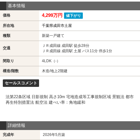
基本情報
4,299万円
価格
値下がり
所在地
千葉県成田市土屋
種類
新築一戸建て
ＪＲ成田線 成田駅 徒歩28分
交通
ＪＲ成田線 成田駅 土屋 バス11分 停歩1分
間取り
4LDK（-）
構造/階数
木造/地上2階建
セールスコメント
法第22条区域 日影規制 高さ10m 宅地造成等工事規制区域 景観法 都市
再生特別措置法 航空法 建ぺい率：角地緩和
詳細情報
完成年
2026年5月築