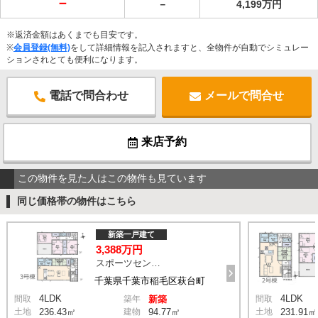
－
－
4,199万円
※返済金額はあくまでも目安です。
※
会員登録(無料)
をして詳細情報を記入されますと、全物件が自動でシミュレー
ションされとても便利になります。
電話で問合わせ
メールで問合せ
来店予約
この物件を見た人はこの物件も見ています
同じ価格帯の物件はこちら
新築一戸建て
3,388万円
スポーツセンター駅 徒歩11分
千葉県千葉市稲毛区萩台町
4LDK
4LDK
間取
築年
新築
間取
土地
236.43㎡
建物
94.77㎡
土地
231.91㎡