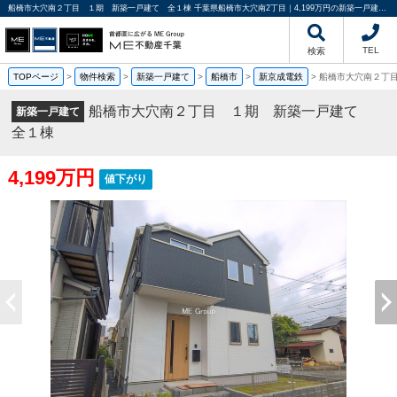
船橋市大穴南２丁目 １期 新築一戸建て 全１棟 千葉県船橋市大穴南2丁目｜4,199万円の新築一戸建て｜分譲住宅や新築物件｜ME不動産千葉
TEL
検索
TOPページ
>
物件検索
>
新築一戸建て
>
船橋市
>
新京成電鉄
>
船橋市大穴南２丁
船橋市大穴南２丁目 １期 新築一戸建て
新築一戸建て
全１棟
4,199万円
値下がり