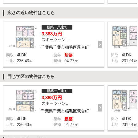
広さの近い物件はこちら
新築一戸建て
3,388万円
スポーツセンター駅 徒歩11分
千葉県千葉市稲毛区萩台町
4LDK
4LDK
間取
築年
新築
間取
土地
236.43㎡
建物
94.77㎡
土地
231.91㎡
同じ学区の物件はこちら
新築一戸建て
3,388万円
スポーツセンター駅 徒歩11分
千葉県千葉市稲毛区萩台町
4LDK
4LDK
間取
築年
新築
間取
土地
236.43㎡
建物
94.77㎡
土地
231.91㎡