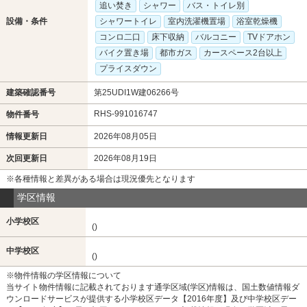
追い焚き
シャワー
バス・トイレ別
設備・条件
シャワートイレ
室内洗濯機置場
浴室乾燥機
コンロ二口
床下収納
バルコニー
TVドアホン
バイク置き場
都市ガス
カースペース2台以上
プライスダウン
建築確認番号
第25UDI1W建06266号
RHS-991016747
物件番号
情報更新日
2026年08月05日
次回更新日
2026年08月19日
※各種情報と差異がある場合は現況優先となります
学区情報
小学校区
()
中学校区
()
※物件情報の学区情報について
当サイト物件情報に記載されております通学区域(学区)情報は、国土数値情報ダ
ウンロードサービスが提供する小学校区データ【2016年度】及び中学校区デー