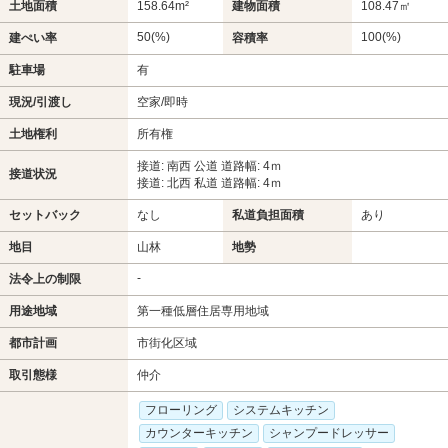
土地面積
158.64m²
建物面積
108.47㎡
50(%)
100(%)
建ぺい率
容積率
駐車場
有
現況/引渡し
空家/即時
土地権利
所有権
接道: 南西 公道 道路幅: 4ｍ
接道状況
接道: 北西 私道 道路幅: 4ｍ
セットバック
なし
私道負担面積
あり
地目
山林
地勢
-
法令上の制限
用途地域
第一種低層住居専用地域
都市計画
市街化区域
取引態様
仲介
フローリング
システムキッチン
カウンターキッチン
シャンプードレッサー