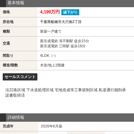
基本情報
4,199万円
価格
値下がり
所在地
千葉県船橋市大穴南2丁目
種類
新築一戸建て
新京成電鉄 滝不動駅 徒歩15分
交通
新京成電鉄 三咲駅 徒歩18分
間取り
4LDK（-）
構造/階数
木造/地上2階建
セールスコメント
法22条区域 下水道処理区域 宅地造成等工事規制区域 私道通行掘削承
諾書取得済
詳細情報
完成年
2026年6月築