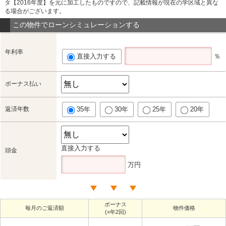
タ【2016年度】を元に加工したものですので、記載情報が現在の学区域と異な
る場合がございます。
この物件でローンシミュレーションする
年利率
直接入力する
％
ボーナス払い
返済年数
35年
30年
25年
20年
直接入力する
頭金
万円
ボーナス
毎月のご返済額
物件価格
(×年2回)