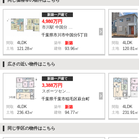
新築一戸建て
4,980万円
市川駅 中国分 バス17分 停歩7分
千葉県市川市中国分5丁目
4LDK
4LDK
間取
築年
新築
間取
土地
121.28㎡
建物
93.96㎡
土地
120.81㎡
広さの近い物件はこちら
新築一戸建て
3,388万円
スポーツセンター駅 徒歩11分
千葉県千葉市稲毛区萩台町
4LDK
4LDK
間取
築年
新築
間取
土地
236.43㎡
建物
94.77㎡
土地
231.91㎡
同じ学区の物件はこちら