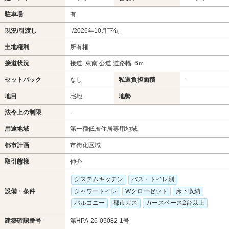
駐車場
有
現況/引渡し
-/2026年10月下旬
土地権利
所有権
接道状況
接道: 東南 公道 道路幅: 6ｍ
セットバック
なし
私道負担面積
-
地目
宅地
地勢
-
法令上の制限
用途地域
第一種低層住居専用地域
都市計画
市街化区域
取引態様
仲介
システムキッチン
バス・トイレ別
設備・条件
シャワートイレ
Wクローゼット
床下収納
バルコニー
都市ガス
カースペース2台以上
建築確認番号
第HPA-26-05082-1号