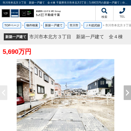
市川市本北方３丁目 新築一戸建て 全４棟 千葉県市川市本北方3丁目｜5,690万円の新築一戸建て｜分譲住宅や新築物件｜ME不動産千葉
TEL
検索
TOPページ
>
物件検索
>
新築一戸建て
>
市川市
>
ＪＲ総武線
>
市川市本北方３丁
市川市本北方３丁目 新築一戸建て 全４棟
新築一戸建て
5,690万円