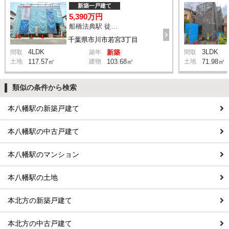
新築一戸建て
5,390万円
船橋法典駅 徒歩17分
千葉県市川市若宮3丁目
4LDK
3LDK
間取
築年
新築
間取
土地
117.57㎡
建物
103.68㎡
土地
71.98㎡
類似の条件から検索
本八幡駅の新築戸建て
本八幡駅の中古戸建て
本八幡駅のマンション
本八幡駅の土地
本北方の新築戸建て
本北方の中古戸建て