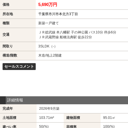
5,690万円
価格
所在地
千葉県市川市本北方3丁目
種類
新築一戸建て
ＪＲ総武線 本八幡駅 子の神公園 バス10分 停歩6分
交通
ＪＲ武蔵野線 船橋法典駅 徒歩22分
間取り
3SLDK（-）
構造/階数
木造/地上2階建
セールスコメント
詳細情報
完成年
2026年9月築
土地面積
103.71m²
建物面積
95.01㎡
50(%)
100(%)
建ぺい率
容積率