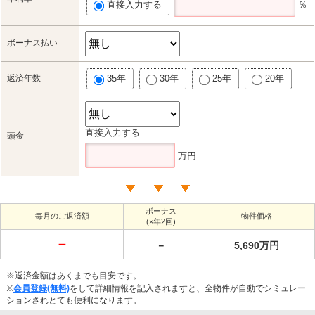
直接入力する
％
ボーナス払い
返済年数
35年
30年
25年
20年
直接入力する
頭金
万円
ボーナス
毎月のご返済額
物件価格
(×年2回)
－
－
5,690万円
※返済金額はあくまでも目安です。
※
会員登録(無料)
をして詳細情報を記入されますと、全物件が自動でシミュレー
ションされとても便利になります。