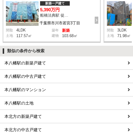
新築一戸建て
5,390万円
船橋法典駅 徒歩17分
千葉県市川市若宮3丁目
4LDK
3LDK
間取
築年
新築
間取
土地
117.57㎡
建物
103.68㎡
土地
71.98㎡
類似の条件から検索
本八幡駅の新築戸建て
本八幡駅の中古戸建て
本八幡駅のマンション
本八幡駅の土地
本北方の新築戸建て
本北方の中古戸建て