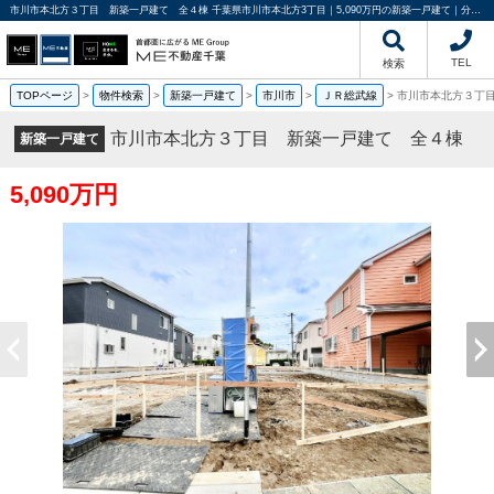
市川市本北方３丁目 新築一戸建て 全４棟 千葉県市川市本北方3丁目｜5,090万円の新築一戸建て｜分譲住宅や新築物件｜ME不動産千葉
TEL
検索
TOPページ
>
物件検索
>
新築一戸建て
>
市川市
>
ＪＲ総武線
>
市川市本北方３丁
市川市本北方３丁目 新築一戸建て 全４棟
新築一戸建て
5,090万円