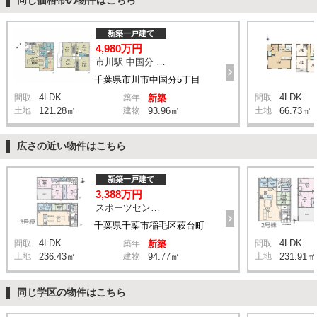
新築一戸建て
4,980万円
市川駅 中国分 バス17分 停歩7分
千葉県市川市中国分5丁目
4LDK
4LDK
間取
築年
新築
間取
土地
121.28㎡
建物
93.96㎡
土地
66.73㎡
広さの近い物件はこちら
新築一戸建て
3,388万円
スポーツセンター駅 徒歩11分
千葉県千葉市稲毛区萩台町
4LDK
4LDK
間取
築年
新築
間取
土地
236.43㎡
建物
94.77㎡
土地
231.91㎡
同じ学区の物件はこちら