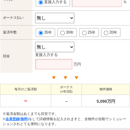
直接入力する
％
ボーナス払い
返済年数
35年
30年
25年
20年
直接入力する
頭金
万円
ボーナス
毎月のご返済額
物件価格
(×年2回)
－
－
5,090万円
※返済金額はあくまでも目安です。
※
会員登録(無料)
をして詳細情報を記入されますと、全物件が自動でシミュレー
ションされとても便利になります。