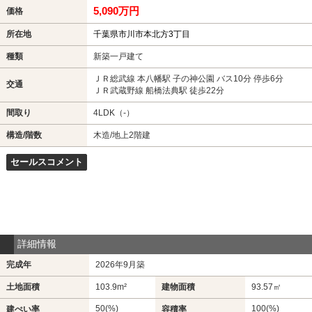
5,090万円
価格
所在地
千葉県市川市本北方3丁目
種類
新築一戸建て
ＪＲ総武線 本八幡駅 子の神公園 バス10分 停歩6分
交通
ＪＲ武蔵野線 船橋法典駅 徒歩22分
間取り
4LDK（-）
構造/階数
木造/地上2階建
セールスコメント
詳細情報
完成年
2026年9月築
土地面積
103.9m²
建物面積
93.57㎡
50(%)
100(%)
建ぺい率
容積率