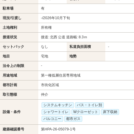
駐車場
有
現況/引渡し
-/2026年10月下旬
土地権利
所有権
接道状況
接道: 北西 公道 道路幅: 8.3ｍ
セットバック
なし
私道負担面積
-
地目
宅地
地勢
-
法令上の制限
用途地域
第一種低層住居専用地域
都市計画
市街化区域
取引態様
仲介
システムキッチン
バス・トイレ別
設備・条件
シャワートイレ
Wクローゼット
床下収納
バルコニー
都市ガス
建築確認番号
第HPA-26-05079-1号