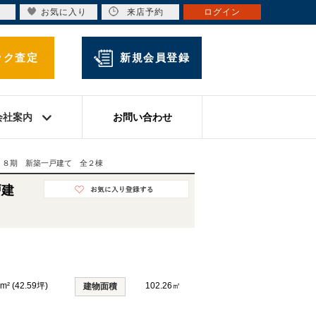
お気に入り
来店予約
ログイン
ック査定
新規会員登録
会社案内
お問い合わせ
 ８期 新築一戸建て 全２棟
戸建
m² (42.59坪)
102.26㎡
建物面積