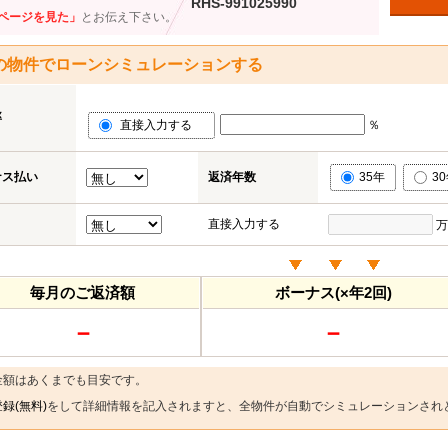
RHS-991025990
ページを見た」
とお伝え下さい。
の物件でローンシミュレーションする
率
直接入力する
％
ナス払い
返済年数
35年
3
直接入力する
万
毎月のご返済額
ボーナス(×年2回)
－
－
金額はあくまでも目安です。
録(無料)
をして詳細情報を記入されますと、全物件が自動でシミュレーションされ