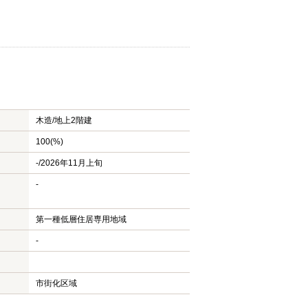
木造/
地上2階建
100(%)
-/2026年11月上旬
-
第一種低層住居専用地域
-
市街化区域