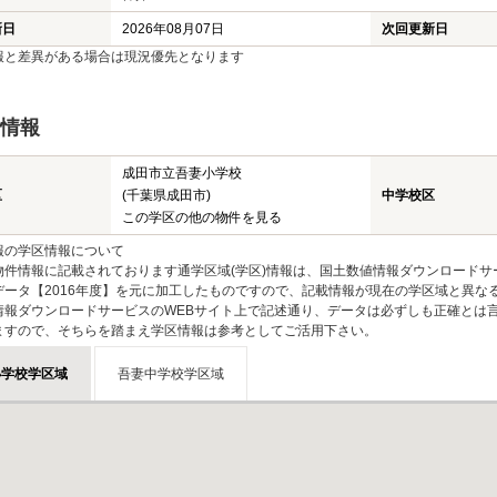
新日
2026年08月07日
次回更新日
報と差異がある場合は現況優先となります
情報
成田市立吾妻小学校
区
(千葉県成田市)
中学校区
この学区の他の物件を見る
報の学区情報について
物件情報に記載されております通学区域(学区)情報は、国土数値情報ダウンロードサ
データ【2016年度】を元に加工したものですので、記載情報が現在の学区域と異な
情報ダウンロードサービスのWEBサイト上で記述通り、データは必ずしも正確とは言
ますので、そちらを踏まえ学区情報は参考としてご活用下さい。
小学校学区域
吾妻中学校学区域