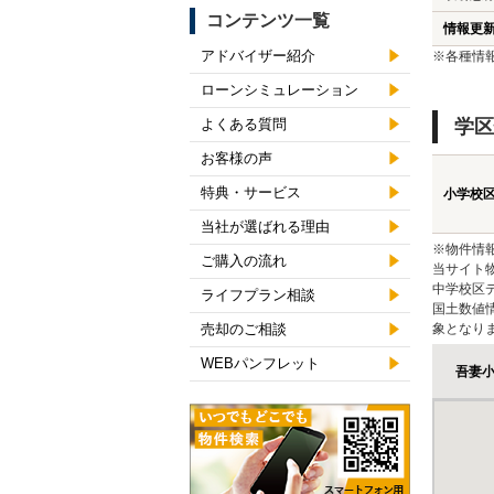
コンテンツ一覧
情報更
アドバイザー紹介
※各種情
ローンシミュレーション
よくある質問
学区
お客様の声
特典・サービス
小学校
当社が選ばれる理由
※物件情
ご購入の流れ
当サイト
中学校区
ライフプラン相談
国土数値
売却のご相談
象となり
WEBパンフレット
吾妻