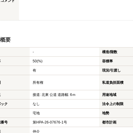
スコメント
概要
-
構造/階数
率
50(%)
容積率
有
現況/引渡し
利
所有権
私道負担面積
況
接道: 北東 公道 道路幅: 6ｍ
用途地域
バック
なし
法令上の制限
宅地
地勢
認番号
第HPA-26-07676-1号
都市計画
様
仲介