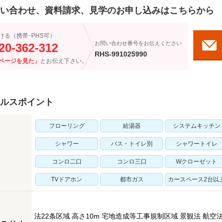
い合わせ、資料請求、見学のお申し込みはこちらから
ける（携帯･PHS可）
お問い合わせ番号をお伝えください
20-362-312
RHS-991025990
ページを見た」
とお伝え下さい。
ルスポイント
フローリング
給湯器
システムキッチン
シャワー
バス・トイレ別
シャワートイレ
コンロ二口
コンロ三口
Wクローゼット
TVドアホン
都市ガス
カースペース2台以
法22条区域 高さ10m 宅地造成等工事規制区域 景観法 航空