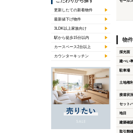
こだわりから探す
セール
更新したての新着物件
最新値下げ物件
3LDK以上家族向け
駅から徒歩15分以内
物件
カースペース2台以上
採光面
カウンターキッチン
建ぺい
駐車場
土地権
接道状
セット
地目
建築確
取引態