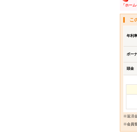
「ホーム
こ
年利
ボー
頭金
※返済
※
会員登