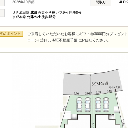
2026年10月築
4LD
間取り
ＪＲ成田線
成田
吾妻小学校 バス9分 停歩8分
京成本線
公津の杜
徒歩45分
ご来店していただいたお客様にギフト券3000円分プレゼン
ローンに詳しいME不動産千葉にお任せください。