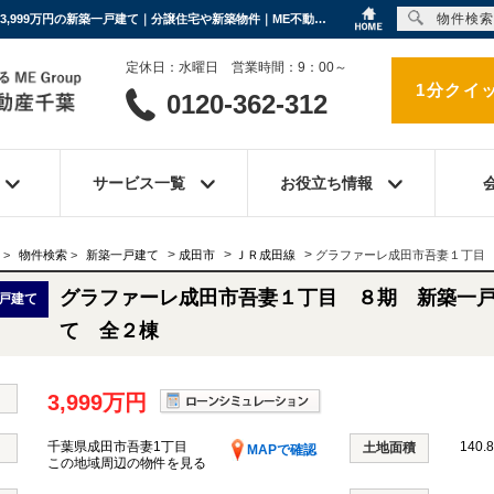
物件検索
グラファーレ成田市吾妻１丁目 ８期 新築一戸建て 全２棟 千葉県成田市吾妻1丁目｜3,999万円の新築一戸建て｜分譲住宅や新築物件｜ME不動産千葉
定休日：水曜日 営業時間：9：00～
1分クイ
0120-362-312
サービス一覧
お役立ち情報
>
>
>
>
物件検索
>
新築一戸建て
成田市
ＪＲ成田線
グラファーレ成田市吾妻１丁目
グラファーレ成田市吾妻１丁目 ８期 新築一
戸建て
て 全２棟
3,999万円
千葉県成田市吾妻1丁目
140.8
土地面積
MAPで確認
この地域周辺の物件を見る